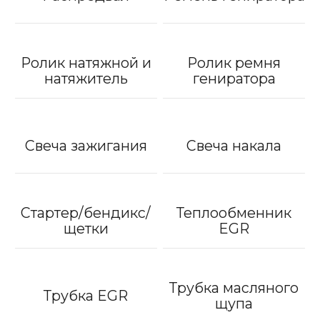
Ролик натяжной и
Ролик ремня
натяжитель
гениратора
Свеча зажигания
Свеча накала
Стартер/бендикс/
Теплообменник
щетки
EGR
Трубка масляного
Трубка EGR
щупа