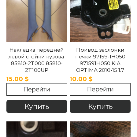
Накладка передней
Привод заслонки
левой стойки кузова
печки 97159-1H050
85810-2T000 85810-
971591H050 KIA
2T100UP
OPTIMA 2010-15 1.7
858102T100UP
15.00 $
10.00 $
858102T000 Kia
Перейти
Перейти
Optima 2010 -2015.
Купить
Купить