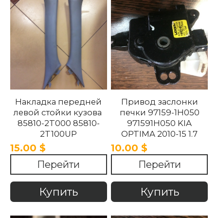
Накладка передней
Привод заслонки
левой стойки кузова
печки 97159-1H050
85810-2T000 85810-
971591H050 KIA
2T100UP
OPTIMA 2010-15 1.7
858102T100UP
15.00 $
10.00 $
858102T000 Kia
Перейти
Перейти
Optima 2010 -2015.
Купить
Купить