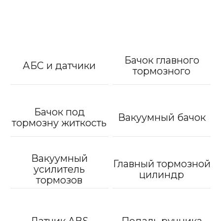
Бачок главного
АБС и датчики
тормозного
Бачок под
Вакуумный бачок
тормозну житкость
Вакуумный
Главный тормозной
усилитель
цилиндр
тормозов
Датчик ABS
Педаль ручника