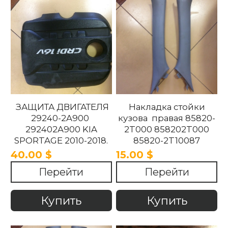
ЗАЩИТА ДВИГАТЕЛЯ
Накладка стойки
29240-2A900
кузова правая 85820-
292402A900 KIA
2T000 858202T000
SPORTAGE 2010-2018.
85820-2T10087
858202T10087 85820-
40.00 $
15.00 $
2T100UP
Перейти
Перейти
858202T100UP Kia
Optima 2010 -2015
Купить
Купить