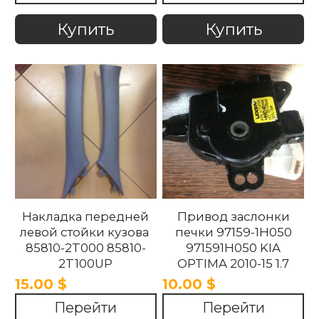
Optima 2010 -2015
Купить
Купить
Накладка передней
Привод заслонки
левой стойки кузова
печки 97159-1H050
85810-2T000 85810-
971591H050 KIA
2T100UP
OPTIMA 2010-15 1.7
858102T100UP
15.00 $
10.00 $
858102T000 Kia
Перейти
Перейти
Optima 2010 -2015.