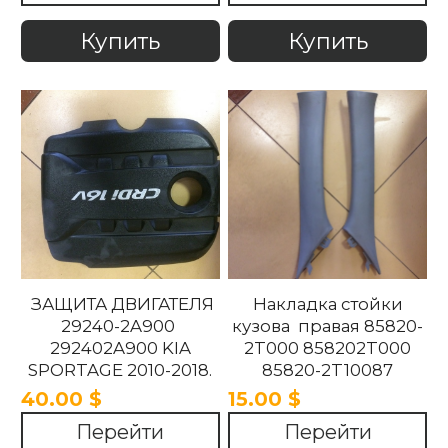
Купить
Купить
ЗАЩИТА ДВИГАТЕЛЯ
Накладка стойки
29240-2A900
кузова правая 85820-
292402A900 KIA
2T000 858202T000
SPORTAGE 2010-2018.
85820-2T10087
858202T10087 85820-
40.00 $
15.00 $
2T100UP
Перейти
Перейти
858202T100UP Kia