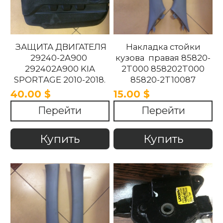
ЗАЩИТА ДВИГАТЕЛЯ
Накладка стойки
29240-2A900
кузова правая 85820-
292402A900 KIA
2T000 858202T000
SPORTAGE 2010-2018.
85820-2T10087
858202T10087 85820-
40.00 $
15.00 $
2T100UP
Перейти
Перейти
858202T100UP Kia
Optima 2010 -2015
Купить
Купить