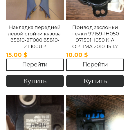
Накладка передней
Привод заслонки
левой стойки кузова
печки 97159-1H050
85810-2T000 85810-
971591H050 KIA
2T100UP
OPTIMA 2010-15 1.7
858102T100UP
15.00 $
10.00 $
858102T000 Kia
Перейти
Перейти
Optima 2010 -2015.
Купить
Купить