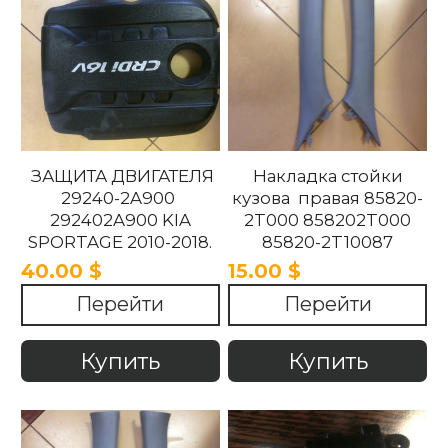
ЗАЩИТА ДВИГАТЕЛЯ
Накладка стойки
29240-2A900
кузова правая 85820-
292402A900 KIA
2T000 858202T000
SPORTAGE 2010-2018.
85820-2T10087
858202T10087 85820-
40.00 $
15.00 $
2T100UP
Перейти
Перейти
858202T100UP Kia
Optima 2010 -2015
Купить
Купить