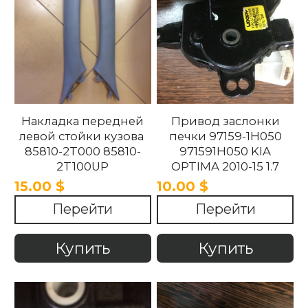
Накладка передней
Привод заслонки
левой стойки кузова
печки 97159-1H050
85810-2T000 85810-
971591H050 KIA
2T100UP
OPTIMA 2010-15 1.7
858102T100UP
15.00 $
10.00 $
858102T000 Kia
Перейти
Перейти
Optima 2010 -2015.
Купить
Купить