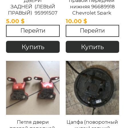
ДВЕРИ
правой передней
ЗАДНЕЙ (ЛЕВЫЙ
нижняя 96689918
ПРАВЫЙ) 95991507
Chevrolet Spark
94572162 Chevrolet
M300 2010-2015
5.00 $
10.00 $
Spark M300 2010-2015
Перейти
Перейти
Купить
Купить
Петля двери
Цапфа (поворотный