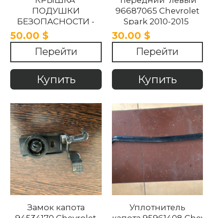
КРЫШКА
передний левый
ПОДУШКИ
96687065 Chevrolet
БЕЗОПАСНОСТИ -
Spark 2010-2015
AIRBAG 95975333 Chevrolet
50.00 $
30.00 $
Spark 2010-2015
Перейти
Перейти
Купить
Купить
Замок капота
Уплотнитель
94534170 Chevrolet
капота 95961408 Chevrol