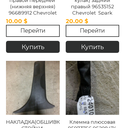
правой передней
кулак) задний
(нижняя верхняя)
правый 96535152
96689912 Chevrolet
Chevrolet Spark
Spark M300 2010-
2010-2015
10.00 $
20.00 $
2015
Перейти
Перейти
Купить
Купить
НАКЛАДКА(ОБШИВКА)
Клемма плюсовая