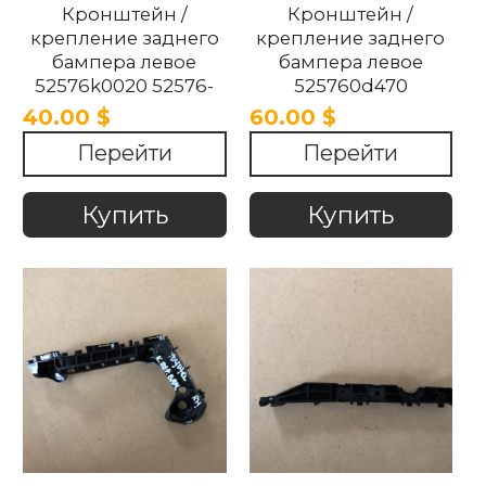
Кронштейн /
Кронштейн /
крепление заднего
крепление заднего
бампера левое
бампера левое
52576k0020 52576-
525760d470
k0020 TOYOTA YARIS
525760d470 TOYOTA
40.00 $
60.00 $
2021-2024.
YARIS 2021-2024
Перейти
Перейти
Купить
Купить