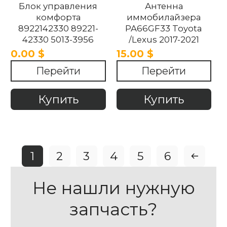
Блок управления
Антенна
комфорта
иммобилайзера
8922142330 89221-
PA66GF33 Toyota
42330 5013-3956
/Lexus 2017-2021
50133956 Toyota Rav -
0.00 $
15.00 $
4 2017-2021
Перейти
Перейти
Купить
Купить
1
2
3
4
5
6
Не нашли нужную
запчасть?