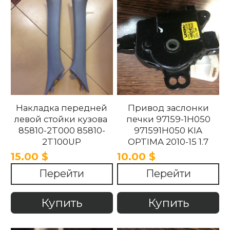
Накладка передней
Привод заслонки
левой стойки кузова
печки 97159-1H050
85810-2T000 85810-
971591H050 KIA
2T100UP
OPTIMA 2010-15 1.7
858102T100UP
15.00 $
10.00 $
858102T000 Kia
Перейти
Перейти
Optima 2010 -2015.
Купить
Купить