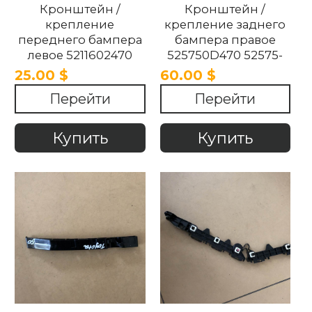
Кронштейн /
Кронштейн /
крепление
крепление заднего
переднего бампера
бампера правое
левое 5211602470
525750D470 52575-
52116-02470 TOYOTA
0D470 TOYOTA YARIS
25.00 $
60.00 $
Corolla 2019-2023.
2021-2023
Перейти
Перейти
Купить
Купить