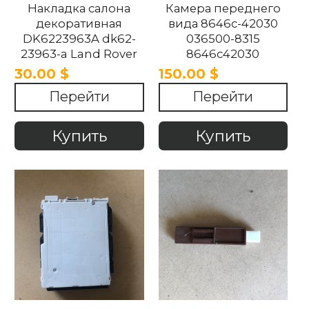
Накладка салона
Камера переднего
декоративная
вида 8646c-42030
DK6223963A dk62-
036500-8315
23963-a Land Rover
8646c42030
Range Rover Sport
0365008315 Toyota
30.00 $
150.00 $
2013-2018
RAV4 2017-2022
Перейти
Перейти
Купить
Купить