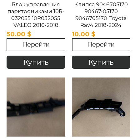
Блок управления
Клипса 9046705170
парктрониками 10R-
90467-05170
032055 10R032055
9046705170 Toyota
VALEO 2010-2018
Rav4 2018-2024
50.00 $
10.00 $
Перейти
Перейти
Купить
Купить