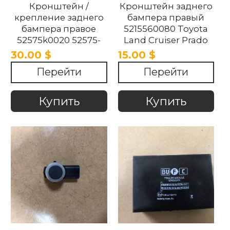
Кронштейн /
Кронштейн заднего
крепление заднего
бампера правый
бампера правое
5215560080 Toyota
52575k0020 52575-
Land Cruiser Prado
k0020 TOYOTA YARIS
2017-2020
30.00 $
15.00 $
2021-2023
Перейти
Перейти
Купить
Купить