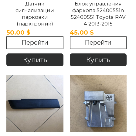
Датчик
Блок управления
сигнализации
фаркопа 52400551n
парковки
52400551 Toyota RAV
(парктроник)
4 2013-2015
передний/задний
50.00 $
45.00 $
1633559680 su001-
Перейти
Перейти
a8817 su001a8817
Citroen-Peugeot
/Toyota Rav 4 2016-
Купить
Купить
2024.