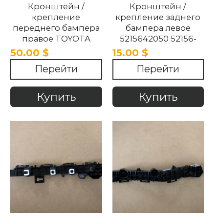
Кронштейн /
Кронштейн /
крепление
крепление заднего
переднего бампера
бампера левое
правое TOYOTA
5215642050 52156-
YARIS 2021-2024
42050 TOYOTA YARIS
50.00 $
15.00 $
2021-2024.
Перейти
Перейти
Купить
Купить