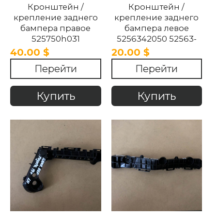
Кронштейн /
Кронштейн /
крепление заднего
крепление заднего
бампера правое
бампера левое
525750h031
5256342050 52563-
525750h031
42050 Toyota Rav4
40.00 $
20.00 $
3200201162
2018-2024
Перейти
Перейти
030600100 Toyota
Aygo 2017-2023.
Купить
Купить