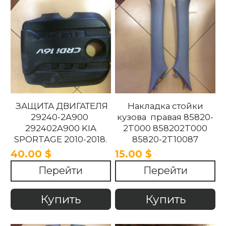
ЗАЩИТА ДВИГАТЕЛЯ
Накладка стойки
29240-2A900
кузова правая 85820-
292402A900 KIA
2T000 858202T000
SPORTAGE 2010-2018.
85820-2T10087
858202T10087 85820-
40.00 $
15.00 $
2T100UP
Перейти
Перейти
858202T100UP Kia
Optima 2010 -2015
Купить
Купить