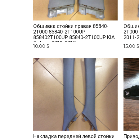
Обшивка стойки правая 85840-
Обшив
2T000 85840-2T100UP
2T000
858402T100UP 85840-2T100UP KIA
2011-
Optima 2011-2018
10.00 $
15.00 
Накладка передней левой стойки
Приво