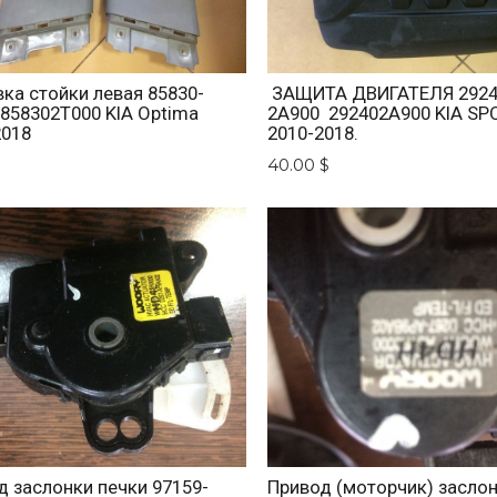
ка стойки левая 85830-
ЗАЩИТА ДВИГАТЕЛЯ 2924
 858302T000 KIA Optima
2A900 292402A900 KIA SP
2018
2010-2018.
$
40.00 $
д заслонки печки 97159-
Привод (моторчик) засло