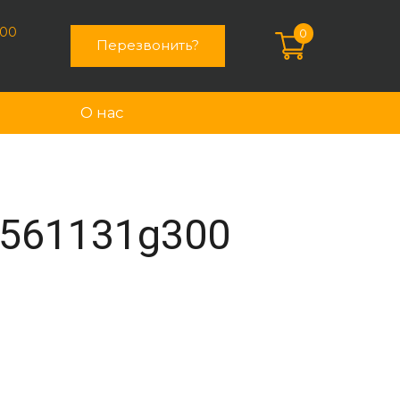
:00
0
Перезвонить?
О нас
 561131g300