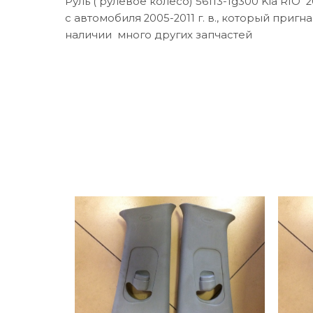
Руль ( рулевое колесо) 56113-1g300 Kia RIO 2
с автомобиля 2005-2011 г. в., который пригн
наличии много других запчастей