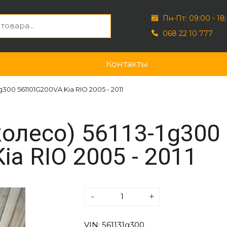
Пн-Пт: 09:00 - 18
068 22 10 777
Контакты
g300 561101G200VA Kia RIO 2005 - 2011
колесо) 56113-1g300
a RIO 2005 - 2011
-
+
VIN: 561131g300