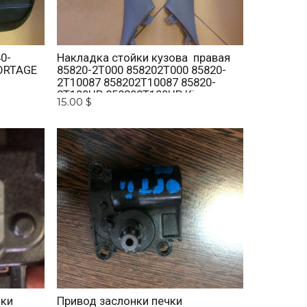
0-
Накладка стойки кузова правая
ORTAGE
85820-2T000 858202T000 85820-
2T10087 858202T10087 85820-
2T100UP 858202T100UP Kia
15.00 $
Optima 2010 -2015
нки
Привод заслонки печки