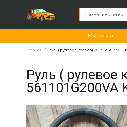
Марки авто
Главная
Руль ( рулевое колесо) 56113-1g300 561131
Руль ( рулевое 
561101G200VA Ki