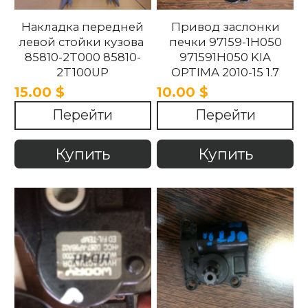
Накладка передней
Привод заслонки
левой стойки кузова
печки 97159-1H050
85810-2T000 85810-
971591H050 KIA
2T100UP
OPTIMA 2010-15 1.7
858102T100UP
15.00 $
10.00 $
858102T000 Kia
Перейти
Перейти
Optima 2010 -2015.
Купить
Купить