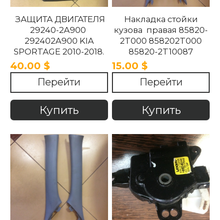
ЗАЩИТА ДВИГАТЕЛЯ
Накладка стойки
29240-2A900
кузова правая 85820-
292402A900 KIA
2T000 858202T000
SPORTAGE 2010-2018.
85820-2T10087
858202T10087 85820-
40.00 $
15.00 $
2T100UP
Перейти
Перейти
858202T100UP Kia
Optima 2010 -2015
Купить
Купить