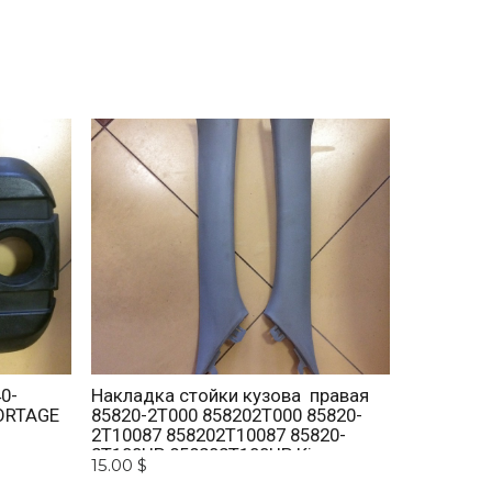
0-
Накладка стойки кузова правая
ORTAGE
85820-2T000 858202T000 85820-
2T10087 858202T10087 85820-
2T100UP 858202T100UP Kia
15.00 $
Optima 2010 -2015