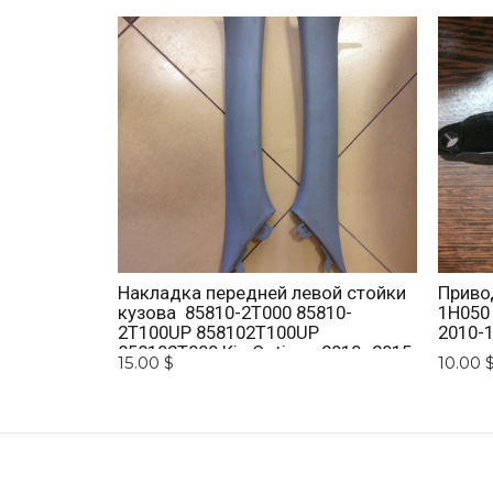
Накладка передней левой стойки
Приво
кузова 85810-2T000 85810-
1H050
2T100UP 858102T100UP
2010-1
858102T000 Kia Optima 2010 -2015.
15.00 $
10.00 