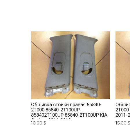
Обшивка стойки правая 85840-
Обшив
2T000 85840-2T100UP
2T000
858402T100UP 85840-2T100UP KIA
2011-
Optima 2011-2018
10.00 $
15.00 