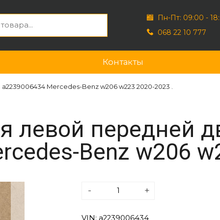
Пн-Пт: 09:00 - 18
068 22 10 777
Контакты
a2239006434 Mercedes-Benz w206 w223 2020-2023 .
я левой передней д
rcedes-Benz w206 w2
-
+
VIN: a2239006434