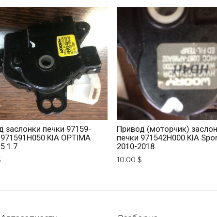
д заслонки печки 97159-
Привод (моторчик) засло
 971591H050 KIA OPTIMA
печки 971542H000 KIA Spo
5 1.7
2010-2018.
$
10.00 $