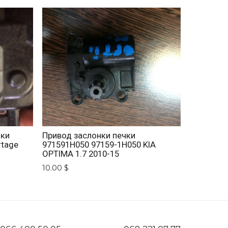
нки
Привод заслонки печки
rtage
971591H050 97159-1H050 KIA
OPTIMA 1.7 2010-15
10.00 $