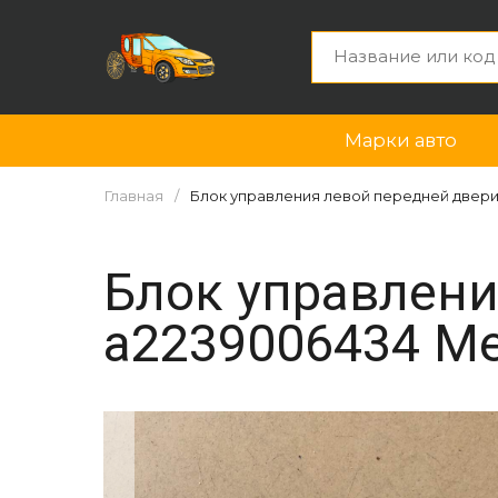
Марки авто
Главная
Блок управления левой передней двери 
Блок управлени
a2239006434 Me