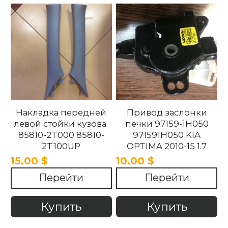
Накладка передней
Привод заслонки
левой стойки кузова
печки 97159-1H050
85810-2T000 85810-
971591H050 KIA
2T100UP
OPTIMA 2010-15 1.7
858102T100UP
15.00 $
10.00 $
858102T000 Kia
Перейти
Перейти
Optima 2010 -2015.
Купить
Купить