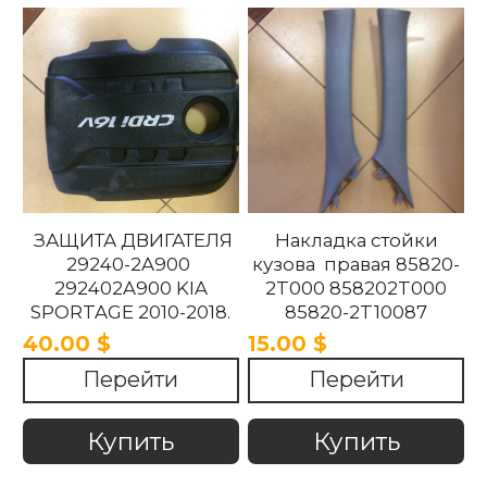
ЗАЩИТА ДВИГАТЕЛЯ
Накладка стойки
29240-2A900
кузова правая 85820-
292402A900 KIA
2T000 858202T000
SPORTAGE 2010-2018.
85820-2T10087
858202T10087 85820-
40.00 $
15.00 $
2T100UP
Перейти
Перейти
858202T100UP Kia
Optima 2010 -2015
Купить
Купить