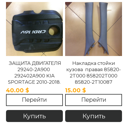
ЗАЩИТА ДВИГАТЕЛЯ
Накладка стойки
29240-2A900
кузова правая 85820-
292402A900 KIA
2T000 858202T000
SPORTAGE 2010-2018.
85820-2T10087
858202T10087 85820-
40.00 $
15.00 $
2T100UP
Перейти
Перейти
858202T100UP Kia
Optima 2010 -2015
Купить
Купить