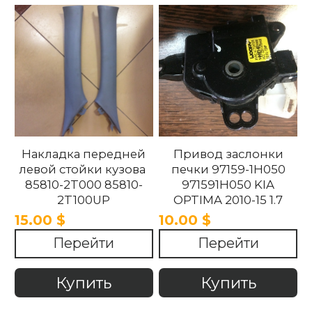
Накладка передней
Привод заслонки
левой стойки кузова
печки 97159-1H050
85810-2T000 85810-
971591H050 KIA
2T100UP
OPTIMA 2010-15 1.7
858102T100UP
15.00 $
10.00 $
858102T000 Kia
Перейти
Перейти
Optima 2010 -2015.
Купить
Купить