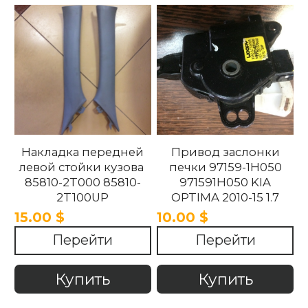
Накладка передней
Привод заслонки
левой стойки кузова
печки 97159-1H050
85810-2T000 85810-
971591H050 KIA
2T100UP
OPTIMA 2010-15 1.7
858102T100UP
15.00 $
10.00 $
858102T000 Kia
Перейти
Перейти
Optima 2010 -2015.
Купить
Купить