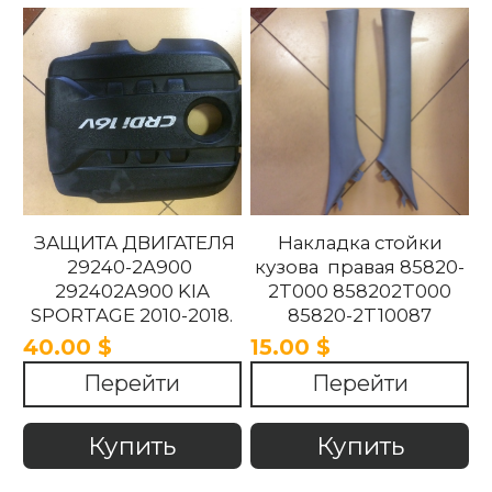
ЗАЩИТА ДВИГАТЕЛЯ
Накладка стойки
29240-2A900
кузова правая 85820-
292402A900 KIA
2T000 858202T000
SPORTAGE 2010-2018.
85820-2T10087
858202T10087 85820-
40.00 $
15.00 $
2T100UP
Перейти
Перейти
858202T100UP Kia
Optima 2010 -2015
Купить
Купить