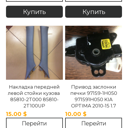
Optima 2010 -2015
Купить
Купить
Накладка передней
Привод заслонки
левой стойки кузова
печки 97159-1H050
85810-2T000 85810-
971591H050 KIA
2T100UP
OPTIMA 2010-15 1.7
858102T100UP
15.00 $
10.00 $
858102T000 Kia
Перейти
Перейти
Optima 2010 -2015.