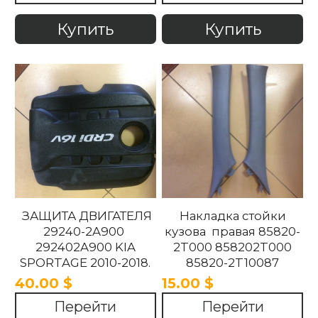
Купить
Купить
ЗАЩИТА ДВИГАТЕЛЯ
Накладка стойки
29240-2A900
кузова правая 85820-
292402A900 KIA
2T000 858202T000
SPORTAGE 2010-2018.
85820-2T10087
858202T10087 85820-
40.00 $
15.00 $
2T100UP
Перейти
Перейти
858202T100UP Kia