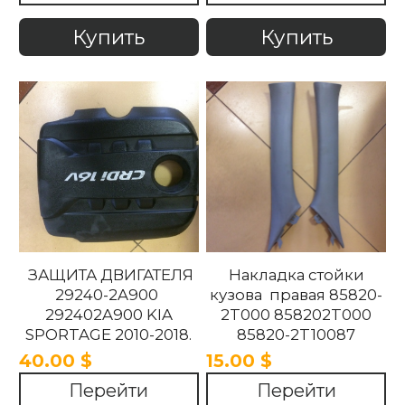
Купить
Купить
ЗАЩИТА ДВИГАТЕЛЯ
Накладка стойки
29240-2A900
кузова правая 85820-
292402A900 KIA
2T000 858202T000
SPORTAGE 2010-2018.
85820-2T10087
858202T10087 85820-
40.00 $
15.00 $
2T100UP
Перейти
Перейти
858202T100UP Kia