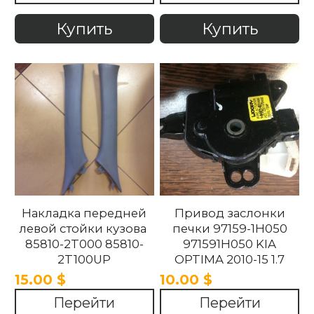
Optima 2010 -2015
Купить
Купить
Накладка передней
Привод заслонки
левой стойки кузова
печки 97159-1H050
85810-2T000 85810-
971591H050 KIA
2T100UP
OPTIMA 2010-15 1.7
858102T100UP
15.00 $
10.00 $
858102T000 Kia
Перейти
Перейти
Optima 2010 -2015.