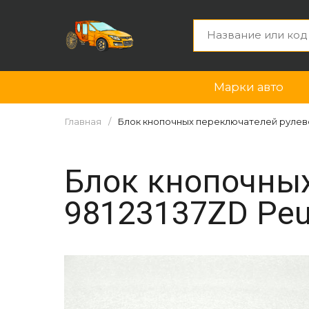
Марки авто
Главная
Блок кнопочных переключателей рулевог
Блок кнопочных
98123137ZD Peug