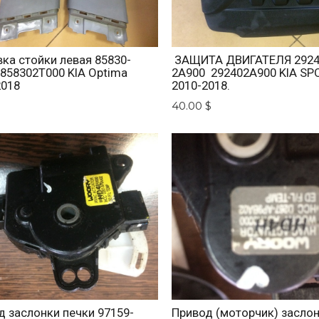
ка стойки левая 85830-
ЗАЩИТА ДВИГАТЕЛЯ 2924
 858302T000 KIA Optima
2A900 292402A900 KIA SP
2018
2010-2018.
$
40.00 $
д заслонки печки 97159-
Привод (моторчик) засло