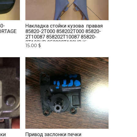
0-
Накладка стойки кузова правая
ORTAGE
85820-2T000 858202T000 85820-
2T10087 858202T10087 85820-
2T100UP 858202T100UP Kia
15.00 $
Optima 2010 -2015
нки
Привод заслонки печки