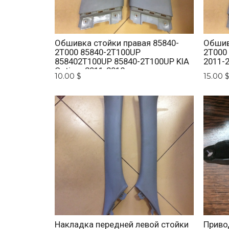
Обшивка стойки правая 85840-
Обшив
2T000 85840-2T100UP
2T000
858402T100UP 85840-2T100UP KIA
2011-
Optima 2011-2018
10.00 $
15.00 
Накладка передней левой стойки
Приво