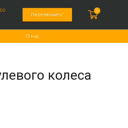
:00
0
Перезвонить?
О нас
левого колеса