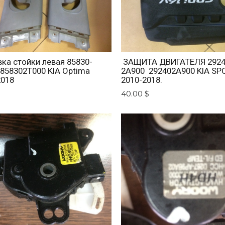
ка стойки левая 85830-
ЗАЩИТА ДВИГАТЕЛЯ 2924
 858302T000 KIA Optima
2A900 292402A900 KIA SP
2018
2010-2018.
$
40.00 $