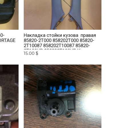
0-
Накладка стойки кузова правая
ORTAGE
85820-2T000 858202T000 85820-
2T10087 858202T10087 85820-
2T100UP 858202T100UP Kia
15.00 $
Optima 2010 -2015