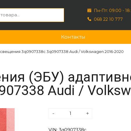
Пн-Пт: 09:00 - 18
068 22 10 777
Контакты
свещения 3q0907338c 3q0907338 Audi / Volkswagen 2016-2020
ния (ЭБУ) адаптив
907338 Audi / Volks
-
+
VIN: 3q0907338c