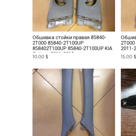
Обшивка стойки правая 85840-
Обшив
2T000 85840-2T100UP
2T000
858402T100UP 85840-2T100UP KIA
2011-
Optima 2011-2018
10.00 $
15.00 