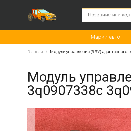
Марки авто
Главная
Модуль управления (ЭБУ) адаптивного о
Модуль управле
3q0907338c 3q0