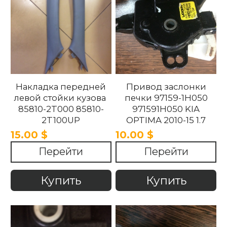
Накладка передней
Привод заслонки
левой стойки кузова
печки 97159-1H050
85810-2T000 85810-
971591H050 KIA
2T100UP
OPTIMA 2010-15 1.7
858102T100UP
15.00 $
10.00 $
858102T000 Kia
Перейти
Перейти
Optima 2010 -2015.
Купить
Купить