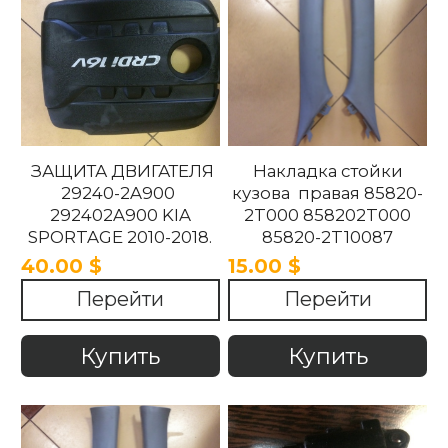
ЗАЩИТА ДВИГАТЕЛЯ
Накладка стойки
29240-2A900
кузова правая 85820-
292402A900 KIA
2T000 858202T000
SPORTAGE 2010-2018.
85820-2T10087
858202T10087 85820-
40.00 $
15.00 $
2T100UP
Перейти
Перейти
858202T100UP Kia
Optima 2010 -2015
Купить
Купить