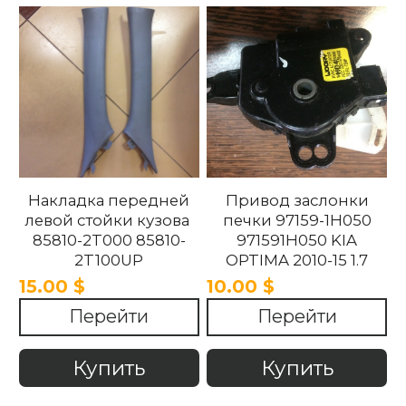
Накладка передней
Привод заслонки
левой стойки кузова
печки 97159-1H050
85810-2T000 85810-
971591H050 KIA
2T100UP
OPTIMA 2010-15 1.7
858102T100UP
15.00 $
10.00 $
858102T000 Kia
Перейти
Перейти
Optima 2010 -2015.
Купить
Купить