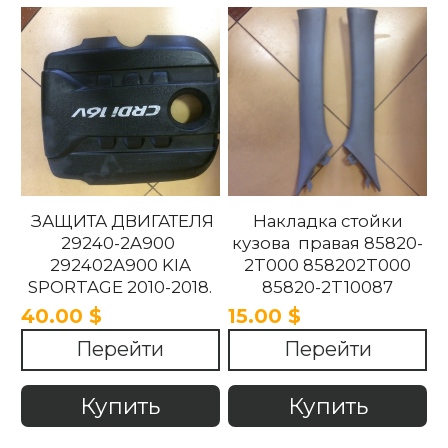
ЗАЩИТА ДВИГАТЕЛЯ
Накладка стойки
29240-2A900
кузова правая 85820-
292402A900 KIA
2T000 858202T000
SPORTAGE 2010-2018.
85820-2T10087
858202T10087 85820-
40.00 $
15.00 $
2T100UP
Перейти
Перейти
858202T100UP Kia
Optima 2010 -2015
Купить
Купить