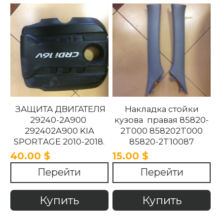
ЗАЩИТА ДВИГАТЕЛЯ
Накладка стойки
29240-2A900
кузова правая 85820-
292402A900 KIA
2T000 858202T000
SPORTAGE 2010-2018.
85820-2T10087
858202T10087 85820-
40.00 $
15.00 $
2T100UP
Перейти
Перейти
858202T100UP Kia
Optima 2010 -2015
Купить
Купить