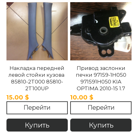
Накладка передней
Привод заслонки
левой стойки кузова
печки 97159-1H050
85810-2T000 85810-
971591H050 KIA
2T100UP
OPTIMA 2010-15 1.7
858102T100UP
15.00 $
10.00 $
858102T000 Kia
Перейти
Перейти
Optima 2010 -2015.
Купить
Купить