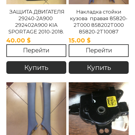
ЗАЩИТА ДВИГАТЕЛЯ
Накладка стойки
29240-2A900
кузова правая 85820-
292402A900 KIA
2T000 858202T000
SPORTAGE 2010-2018.
85820-2T10087
858202T10087 85820-
40.00 $
15.00 $
2T100UP
Перейти
Перейти
858202T100UP Kia
Optima 2010 -2015
Купить
Купить