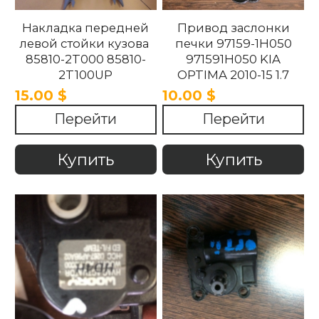
Накладка передней
Привод заслонки
левой стойки кузова
печки 97159-1H050
85810-2T000 85810-
971591H050 KIA
2T100UP
OPTIMA 2010-15 1.7
858102T100UP
15.00 $
10.00 $
858102T000 Kia
Перейти
Перейти
Optima 2010 -2015.
Купить
Купить