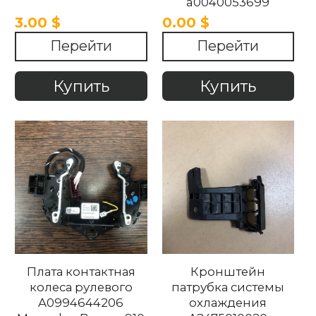
a0040053699
Mercedes-Benz w910
3.00 $
0.00 $
w177 w213 2018-2022
Перейти
Перейти
Купить
Купить
Плата контактная
Кронштейн
колеса рулевого
патрубка системы
A0994644206
охлаждения