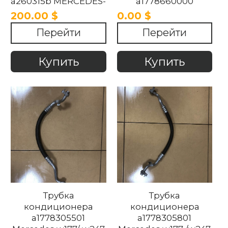
a260315b MERCEDES-
a1778660000
BENZ w247/ w177
MERCEDES GLA GLB
200.00 $
0.00 $
2018-2024
W247 / w177 2018-
Перейти
Перейти
2023
Купить
Купить
Трубка
Трубка
кондиционера
кондиционера
a1778305501
a1778305801