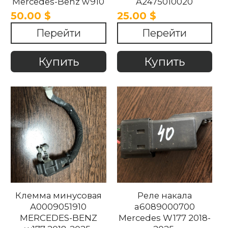
Mercedes-Benz w910
A2475010020
w177 w213 2018-2022
Mercedes W177 W247
50.00 $
25.00 $
2018-2024.
Перейти
Перейти
Купить
Купить
Клемма минусовая
Реле накала
A0009051910
a6089000700
MERCEDES-BENZ
Mercedes W177 2018-