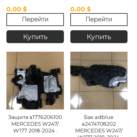
0.00 $
0.00 $
Перейти
Перейти
Купить
Купить
Защита a1776206100
Бак adblue
MERCEDES W247/
a2474708202
W177 2018-2024 .
MERCEDES W247/