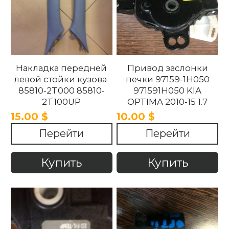
Накладка передней
Привод заслонки
левой стойки кузова
печки 97159-1H050
85810-2T000 85810-
971591H050 KIA
2T100UP
OPTIMA 2010-15 1.7
858102T100UP
15.00 $
10.00 $
858102T000 Kia
Перейти
Перейти
Optima 2010 -2015.
Купить
Купить