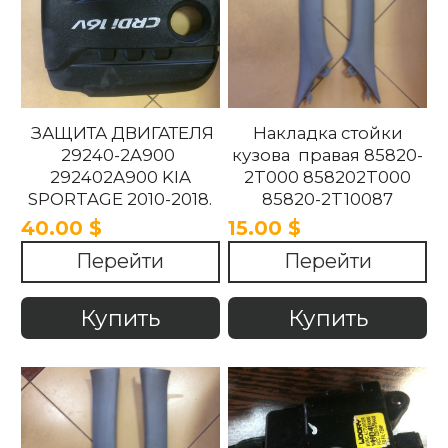
ЗАЩИТА ДВИГАТЕЛЯ
Накладка стойки
29240-2A900
кузова правая 85820-
292402A900 KIA
2T000 858202T000
SPORTAGE 2010-2018.
85820-2T10087
858202T10087 85820-
40.00 $
15.00 $
2T100UP
Перейти
Перейти
858202T100UP Kia
Optima 2010 -2015
Купить
Купить