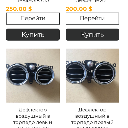
a6549018700
a6549016200
Mercedes W177 W253
Mercedes W177 W253
250.00 $
200.00 $
W213 W167 2015-2023.
W213 W167 2015-2023
Перейти
Перейти
Купить
Купить
Дефлектор
Дефлектор
воздушный в
воздушный в
торпедо левый
торпедо правый