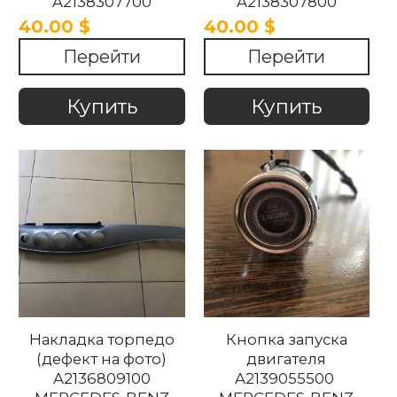
A2138307700
A2138307800
MERCEDES-BENZ
MERCEDES-BENZ
40.00 $
40.00 $
W213 2016-2020
W213 2016-2020
Перейти
Перейти
Купить
Купить
Накладка торпедо
Кнопка запуска
(дефект на фото)
двигателя
A2136809100
A2139055500