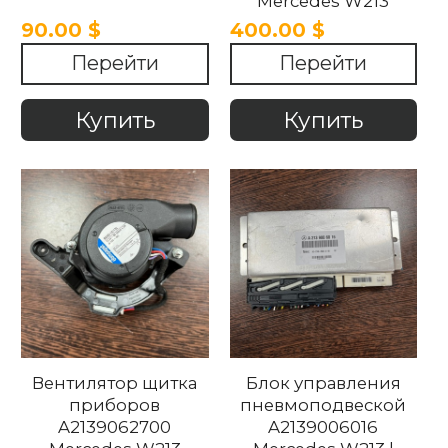
Mercedes W213
90.00 $
400.00 $
Перейти
Перейти
Купить
Купить
Вентилятор щитка
Блок управления
приборов
пневмоподвеской
A2139062700
A2139006016