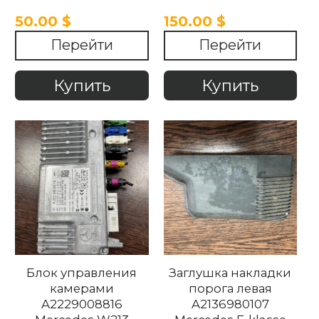
50.00 $
150.00 $
Перейти
Перейти
Купить
Купить
Блок управления
Заглушка накладки
камерами
порога левая
A2229008816
A2136980107