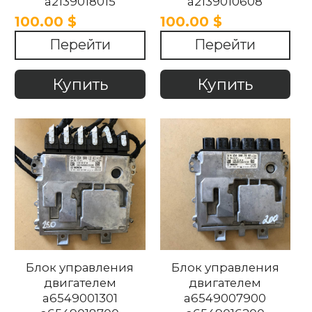
a2139018015
a2139010608
a1679023012
a1679022912
100.00 $
100.00 $
Mercedes-Benz w167
Mercedes-Benz w205
Перейти
Перейти
w213 2018-2023
w213 2015-2023
Купить
Купить
Блок управления
Блок управления
двигателем
двигателем
a6549001301
a6549007900