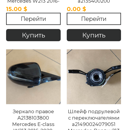
Mercedes W213 2016-
a2135400200
2020
Mercedes W213 2016-
15.00 $
0.00 $
2020.
Перейти
Перейти
Купить
Купить
Зеркало правое
Шлейф подрулевой
A2138103800
с переключателями
Mercedes E-class
a21490024079051