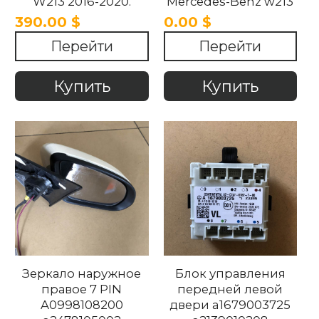
W213 2016-2020.
Mercedes-Benz w213
2015-2022
390.00 $
0.00 $
Перейти
Перейти
Купить
Купить
Зеркало наружное
Блок управления
правое 7 PIN
передней левой
A0998108200
двери a1679003725