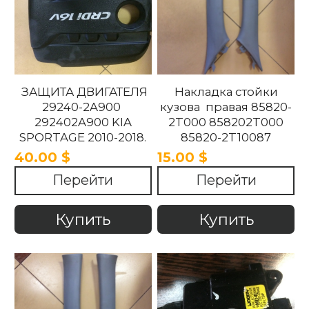
ЗАЩИТА ДВИГАТЕЛЯ
Накладка стойки
29240-2A900
кузова правая 85820-
292402A900 KIA
2T000 858202T000
SPORTAGE 2010-2018.
85820-2T10087
858202T10087 85820-
40.00 $
15.00 $
2T100UP
Перейти
Перейти
858202T100UP Kia
Optima 2010 -2015
Купить
Купить