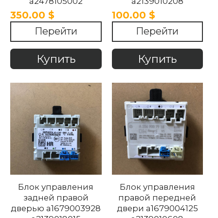
a2478105002
a2139010208
Mercedes b class
a1679022912
350.00 $
100.00 $
w247 W213 2015-2020
Mercedes-Benz w167/
Перейти
Перейти
.
w213 2018-2023
Купить
Купить
Блок управления
Блок управления
задней правой
правой передней
дверью a1679003928
двери a1679004125