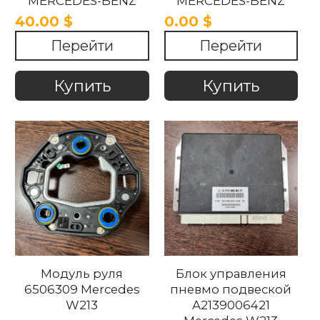
MERCEDES-BENZ
MERCEDES-BENZ
W213 2016-2020
W213 2016-2020
40.00 $
0.00 $
Перейти
Перейти
Купить
Купить
Модуль руля
Блок управления
6506309 Mercedes
пневмо подвеской
W213
A2139006421