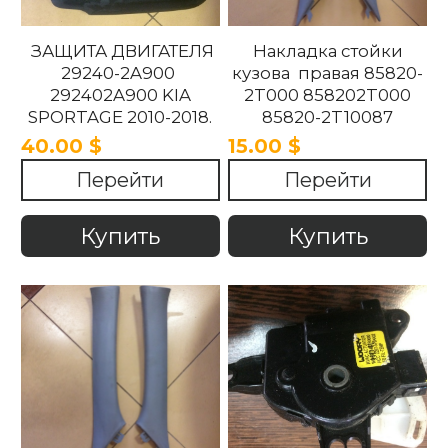
ЗАЩИТА ДВИГАТЕЛЯ
Накладка стойки
29240-2A900
кузова правая 85820-
292402A900 KIA
2T000 858202T000
SPORTAGE 2010-2018.
85820-2T10087
858202T10087 85820-
40.00 $
15.00 $
2T100UP
Перейти
Перейти
858202T100UP Kia
Optima 2010 -2015
Купить
Купить