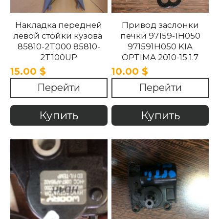
Накладка передней
Привод заслонки
левой стойки кузова
печки 97159-1H050
85810-2T000 85810-
971591H050 KIA
2T100UP
OPTIMA 2010-15 1.7
858102T100UP
15.00 $
10.00 $
858102T000 Kia
Перейти
Перейти
Optima 2010 -2015.
Купить
Купить