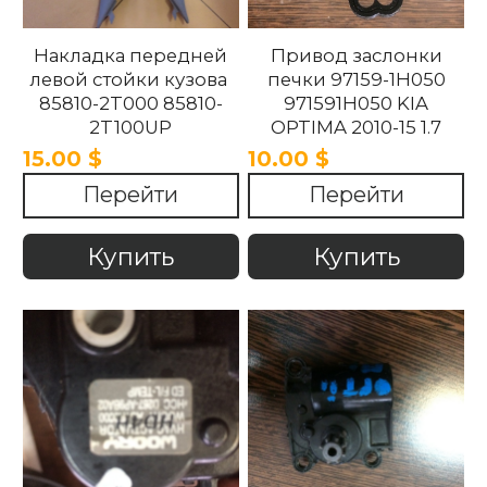
Накладка передней
Привод заслонки
левой стойки кузова
печки 97159-1H050
85810-2T000 85810-
971591H050 KIA
2T100UP
OPTIMA 2010-15 1.7
858102T100UP
15.00 $
10.00 $
858102T000 Kia
Перейти
Перейти
Optima 2010 -2015.
Купить
Купить