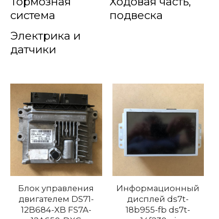
Тормозная
Ходовая часть,
система
подвеска
Электрика и
датчики
Блок управления
Информационный
двигателем DS71-
дисплей ds7t-
12B684-XB FS7A-
18b955-fb ds7t-