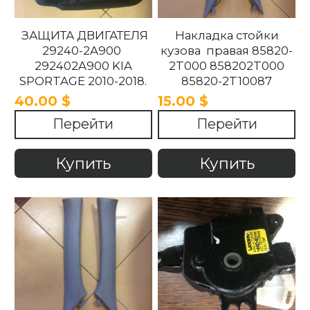
ЗАЩИТА ДВИГАТЕЛЯ
Накладка стойки
29240-2A900
кузова правая 85820-
292402A900 KIA
2T000 858202T000
SPORTAGE 2010-2018.
85820-2T10087
858202T10087 85820-
40.00 $
15.00 $
2T100UP
Перейти
Перейти
858202T100UP Kia
Optima 2010 -2015
Купить
Купить