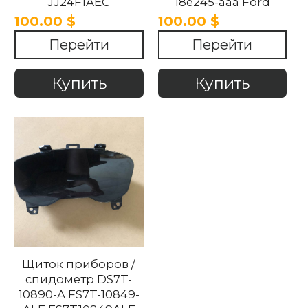
JJ24F1AEC
18e245-aaa Ford
COJJ24F1AEC Ford
Mondeo 2013-2021
100.00 $
100.00 $
Mondeo 2013-2021
Перейти
Перейти
Купить
Купить
Щиток приборов /
спидометр DS7T-
10890-A FS7T-10849-