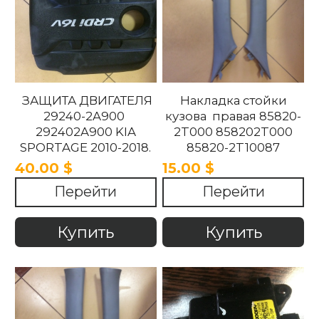
ЗАЩИТА ДВИГАТЕЛЯ
Накладка стойки
29240-2A900
кузова правая 85820-
292402A900 KIA
2T000 858202T000
SPORTAGE 2010-2018.
85820-2T10087
858202T10087 85820-
40.00 $
15.00 $
2T100UP
Перейти
Перейти
858202T100UP Kia
Optima 2010 -2015
Купить
Купить