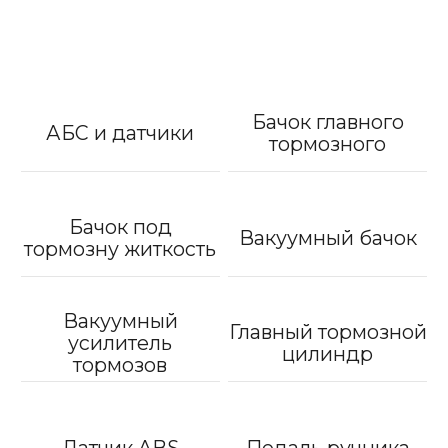
Бачок главного
АБС и датчики
тормозного
Бачок под
Вакуумный бачок
тормозну житкость
Вакуумный
Главный тормозной
усилитель
цилиндр
тормозов
Датчик ABS
Педаль ручника