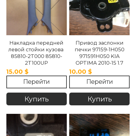
Накладка передней
Привод заслонки
левой стойки кузова
печки 97159-1H050
85810-2T000 85810-
971591H050 KIA
2T100UP
OPTIMA 2010-15 1.7
858102T100UP
15.00 $
10.00 $
858102T000 Kia
Перейти
Перейти
Optima 2010 -2015.
Купить
Купить