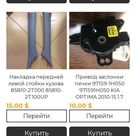
Накладка передней
Привод заслонки
левой стойки кузова
печки 97159-1H050
85810-2T000 85810-
971591H050 KIA
2T100UP
OPTIMA 2010-15 1.7
858102T100UP
15.00 $
10.00 $
858102T000 Kia
Перейти
Перейти
Optima 2010 -2015.
Купить
Купить