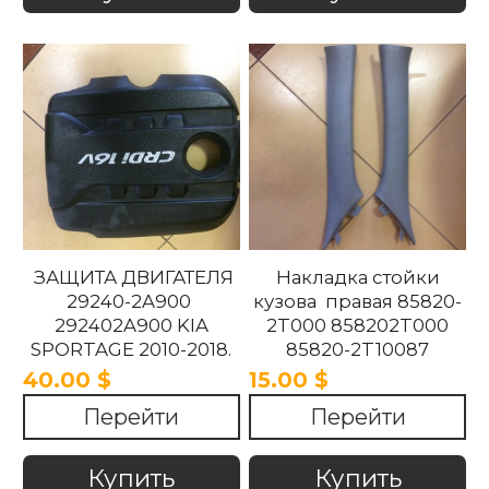
ЗАЩИТА ДВИГАТЕЛЯ
Накладка стойки
29240-2A900
кузова правая 85820-
292402A900 KIA
2T000 858202T000
SPORTAGE 2010-2018.
85820-2T10087
858202T10087 85820-
40.00 $
15.00 $
2T100UP
Перейти
Перейти
858202T100UP Kia
Optima 2010 -2015
Купить
Купить