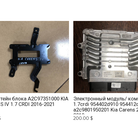
тейн блока A2C97351000 KIA
Электронный модуль/ ко
 IV 1.7 CRDI 2016-2021
1.7crdi 954402d910 954412
a2c9801950201 Kia Carens 
2019
$
200.00 $