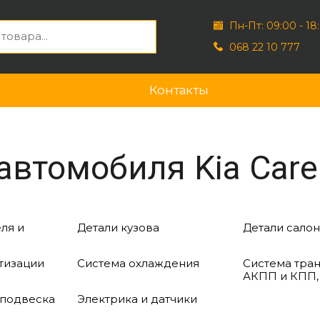
Пн-Пт: 09:00 - 18
068 22 10 777
Контакты
автомобиля Kia Care
ля и
Детали кузова
Детали салон
тизации
Система охлаждения
Система тра
АКПП и КПП,
 подвеска
Электрика и датчики