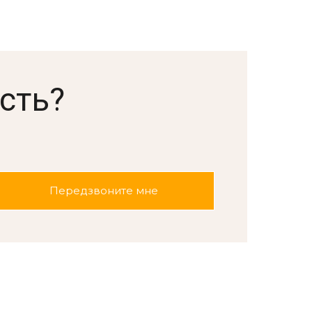
сть?
.