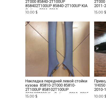
2T000 85840-2T100UP
2T000
858402T100UP 85840-2T100UP KIA
2011-
Optima 2011-2018
10.00 $
15.00 
Накладка передней левой стойки
Приво
кузова 85810-2T000 85810-
1H050
2T100UP 858102T100UP
2010-1
858102T000 Kia Optima 2010 -2015.
15.00 $
10.00 