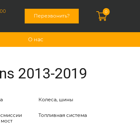
:00
0
Перезвонить?
О нас
ns 2013-2019
а
Колеса, шины
нсмиссии
Топливная система
 мост