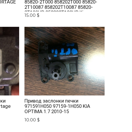
ORTAGE
85820-2T000 858202T000 85820-
2T10087 858202T10087 85820-
2T100UP 858202T100UP Kia
15.00 $
Optima 2010 -2015
нки
Привод заслонки печки
rtage
971591H050 97159-1H050 KIA
OPTIMA 1.7 2010-15
10.00 $