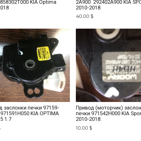
 858302T000 KIA Optima
2A900 292402A900 KIA SP
2018
2010-2018.
$
40.00 $
д заслонки печки 97159-
Привод (моторчик) засло
 971591H050 KIA OPTIMA
печки 971542H000 KIA Spo
5 1.7
2010-2018.
$
10.00 $