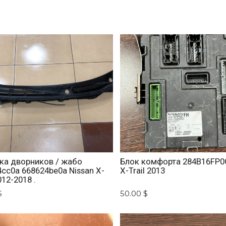
ка дворников / жабо
Блок комфорта 284B16FP0C
cc0a 668624be0a Nissan X-
X-Trail 2013
012-2018 .
$
50.00 $