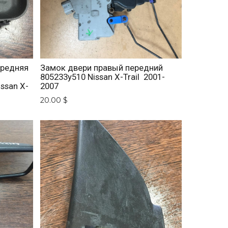
ередняя
Замок двери правый передний
805233y510 Nissan X-Trail 2001-
ssan X-
2007
20.00 $