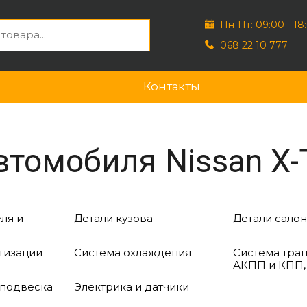
Пн-Пт: 09:00 - 18
068 22 10 777
Контакты
томобиля Nissan X-T
ля и
Детали кузова
Детали салон
тизации
Система охлаждения
Система тра
АКПП и КПП,
 подвеска
Электрика и датчики