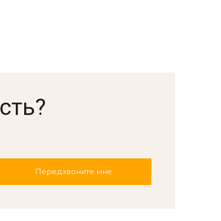
сть?
.