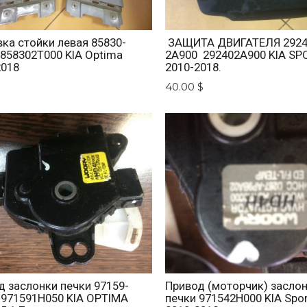
ка стойки левая 85830-
ЗАЩИТА ДВИГАТЕЛЯ 2924
 858302T000 KIA Optima
2A900 292402A900 KIA SP
2018
2010-2018.
$
40.00 $
д заслонки печки 97159-
Привод (моторчик) засло
 971591H050 KIA OPTIMA
печки 971542H000 KIA Spo