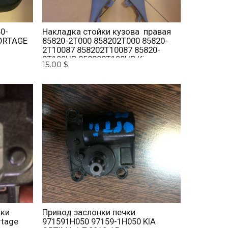
0-
Накладка стойки кузова правая
ORTAGE
85820-2T000 858202T000 85820-
2T10087 858202T10087 85820-
2T100UP 858202T100UP Kia
15.00 $
Optima 2010 -2015
нки
Привод заслонки печки
rtage
971591H050 97159-1H050 KIA