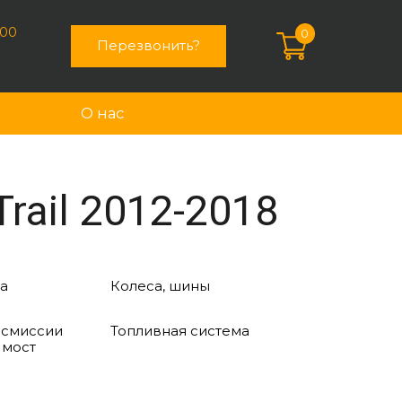
:00
0
Перезвонить?
О нас
rail 2012-2018
а
Колеса, шины
нсмиссии
Топливная система
 мост