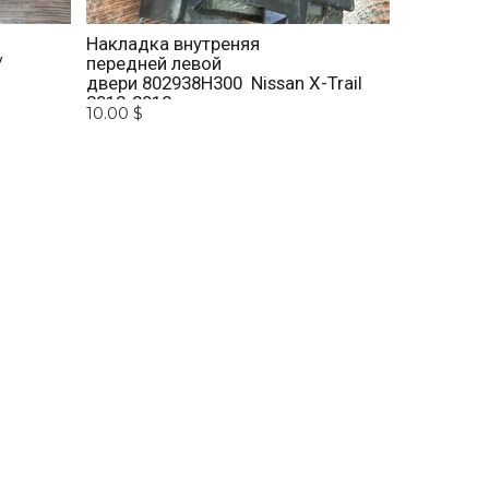
Накладка внутреняя
/
передней левой
двери 802938H300 Nissan X-Trail
2012-2018.
10.00 $