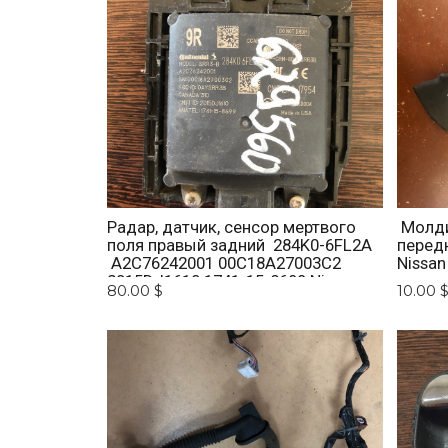
Радар, датчик, сенсор мертвого
Молди
поля правый задний 284K0-6FL2A
перед
A2C76242001 00C18A27003C2
Nissan
2015DJ1610 1741-15-8699 Nissan x-
80.00 $
10.00 
trail 2012-2018.