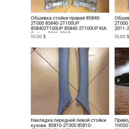
Обшивка стойки правая 85840-
Обшив
2T000 85840-2T100UP
2T000
858402T100UP 85840-2T100UP KIA
2011-
Optima 2011-2018
10.00 $
15.00 
Накладка передней левой стойки
Приво
кузова 85810-2T000 85810-
1H050