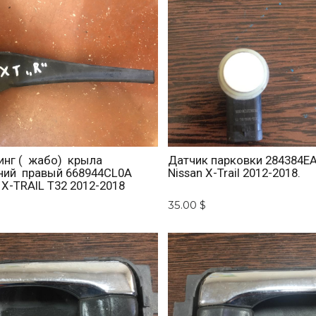
нг ( жабо) крыла
Датчик парковки 284384E
ний правый 668944CL0A
Nissan X-Trail 2012-2018.
 X-TRAIL T32 2012-2018
$
35.00 $