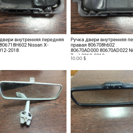
 двери внутренняя передняя
Ручка двери внутренняя п
806718H602 Nissan X-
правая 806708h602
2012-2018.
80670AD000 80670AD022 Ni
Trail 2012-2018.
$
10.00 $