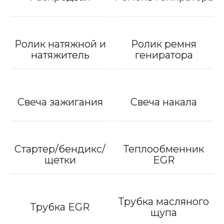
Ролик натяжной и
Ролик ремня
натяжитель
гениратора
Свеча зажигания
Свеча накала
Стартер/бендикс/
Теплообменник
щетки
EGR
Трубка масляного
Трубка EGR
щупа