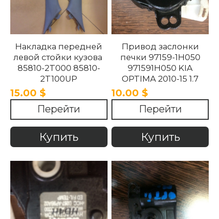
Накладка передней
Привод заслонки
левой стойки кузова
печки 97159-1H050
85810-2T000 85810-
971591H050 KIA
2T100UP
OPTIMA 2010-15 1.7
858102T100UP
15.00 $
10.00 $
858102T000 Kia
Перейти
Перейти
Optima 2010 -2015.
Купить
Купить