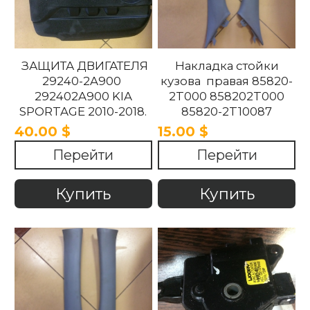
ЗАЩИТА ДВИГАТЕЛЯ
Накладка стойки
29240-2A900
кузова правая 85820-
292402A900 KIA
2T000 858202T000
SPORTAGE 2010-2018.
85820-2T10087
858202T10087 85820-
40.00 $
15.00 $
2T100UP
Перейти
Перейти
858202T100UP Kia
Optima 2010 -2015
Купить
Купить