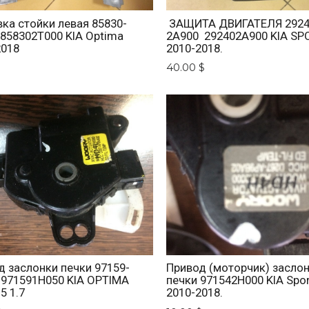
ка стойки левая 85830-
ЗАЩИТА ДВИГАТЕЛЯ 2924
 858302T000 KIA Optima
2A900 292402A900 KIA SP
2018
2010-2018.
$
40.00 $
д заслонки печки 97159-
Привод (моторчик) засло
 971591H050 KIA OPTIMA
печки 971542H000 KIA Spo
5 1.7
2010-2018.