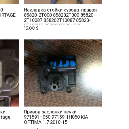
0-
Накладка стойки кузова правая
ORTAGE
85820-2T000 858202T000 85820-
2T10087 858202T10087 85820-
2T100UP 858202T100UP Kia
15.00 $
Optima 2010 -2015
нки
Привод заслонки печки
rtage
971591H050 97159-1H050 KIA
OPTIMA 1.7 2010-15