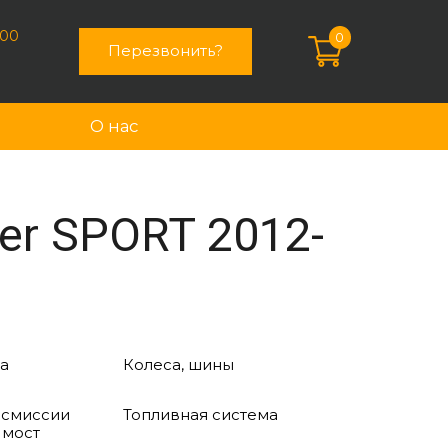
:00
0
Перезвонить?
О нас
er SPORT 2012-
а
Колеса, шины
нсмиссии
Топливная система
 мост