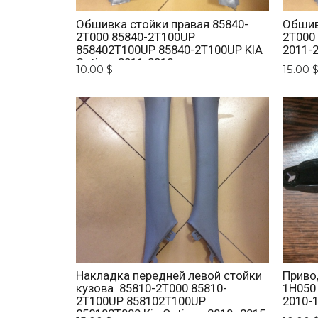
Обшивка стойки правая 85840-
Обшив
2T000 85840-2T100UP
2T000
858402T100UP 85840-2T100UP KIA
2011-
Optima 2011-2018
10.00 $
15.00 
Накладка передней левой стойки
Приво
кузова 85810-2T000 85810-
1H050
2T100UP 858102T100UP
2010-1
858102T000 Kia Optima 2010 -2015.