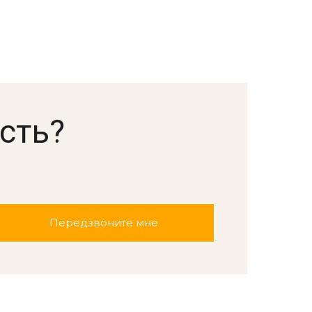
сть?
.