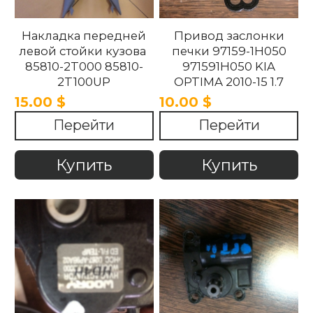
Накладка передней
Привод заслонки
левой стойки кузова
печки 97159-1H050
85810-2T000 85810-
971591H050 KIA
2T100UP
OPTIMA 2010-15 1.7
858102T100UP
15.00 $
10.00 $
858102T000 Kia
Перейти
Перейти
Optima 2010 -2015.
Купить
Купить