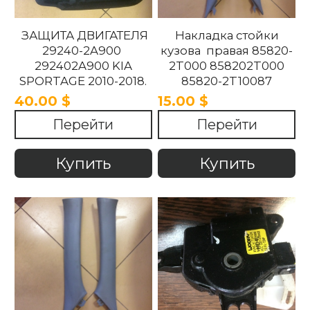
ЗАЩИТА ДВИГАТЕЛЯ
Накладка стойки
29240-2A900
кузова правая 85820-
292402A900 KIA
2T000 858202T000
SPORTAGE 2010-2018.
85820-2T10087
858202T10087 85820-
40.00 $
15.00 $
2T100UP
Перейти
Перейти
858202T100UP Kia
Optima 2010 -2015
Купить
Купить