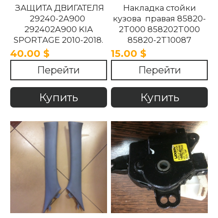
ЗАЩИТА ДВИГАТЕЛЯ
Накладка стойки
29240-2A900
кузова правая 85820-
292402A900 KIA
2T000 858202T000
SPORTAGE 2010-2018.
85820-2T10087
858202T10087 85820-
40.00 $
15.00 $
2T100UP
Перейти
Перейти
858202T100UP Kia
Optima 2010 -2015
Купить
Купить