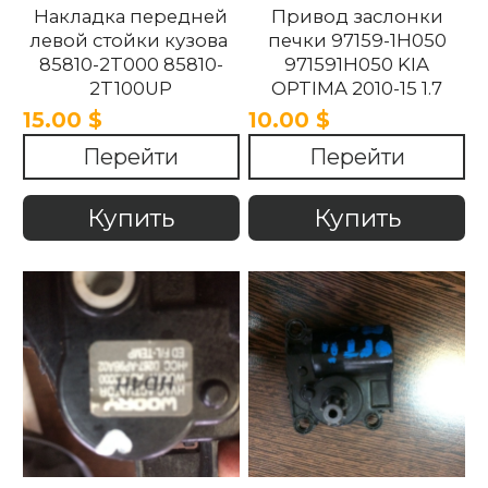
Накладка передней
Привод заслонки
левой стойки кузова
печки 97159-1H050
85810-2T000 85810-
971591H050 KIA
2T100UP
OPTIMA 2010-15 1.7
858102T100UP
15.00 $
10.00 $
858102T000 Kia
Перейти
Перейти
Optima 2010 -2015.
Купить
Купить