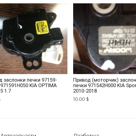
д заслонки печки 97159-
Привод (моторчик) засло
 971591H050 KIA OPTIMA
печки 971542H000 KIA Spo
5 1.7
2010-2018.
$
10.00 $
Автозапчасти
Разборка