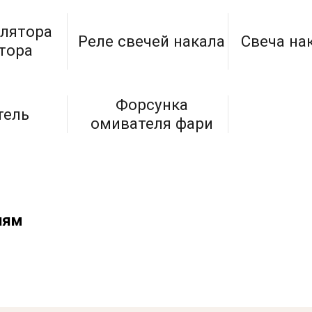
улятора
Реле свечей накала
Свеча на
тора
Форсунка
тель
омивателя фари
иям