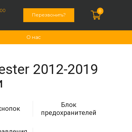
:00
0
Перезвонить?
О нас
ester 2012-2019
и
Блок
кнопок
предохранителей
равления