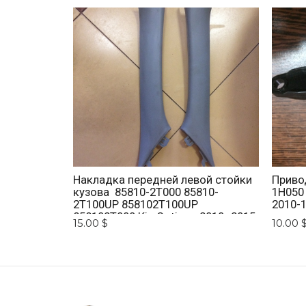
Накладка передней левой стойки
Приво
кузова 85810-2T000 85810-
1H050
2T100UP 858102T100UP
2010-1
858102T000 Kia Optima 2010 -2015.
15.00 $
10.00 