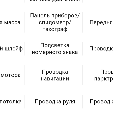
Панель приборов/
я масса
спидометр/
Передня
тахограф
Подсветка
й шлейф
Проводк
номерного знака
Проводка
Про
 мотора
навигации
паркт
потолка
Проводка руля
Проводк