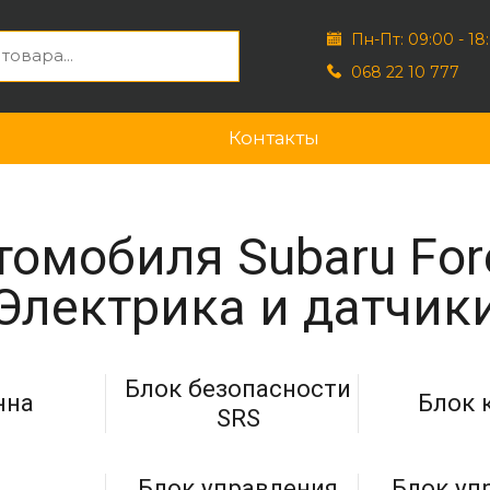
Пн-Пт: 09:00 - 18
068 22 10 777
Контакты
омобиля Subaru For
Электрика и датчик
Блок безопасности
нна
Блок 
SRS
Блок управления
Блок уп