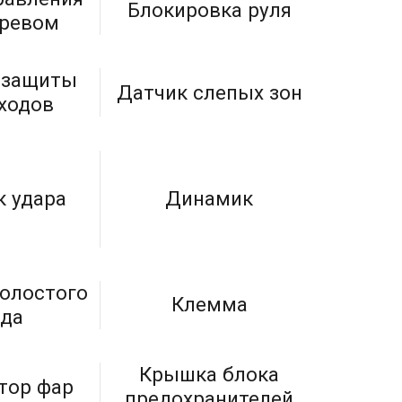
Блокировка руля
гревом
 защиты
Датчик слепых зон
ходов
к удара
Динамик
холостого
Клемма
ода
Крышка блока
тор фар
предохранителей