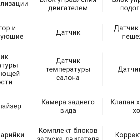
ализации
двигателем
подо
тор и
Датчик
Датчик
тующие
пеше
ик
Датчик
атуры
температуры
Датчи
ающей
салона
сти
Камера заднего
Клапан 
айзер
вида
х
Комплект блоков
варийки
Коррек
запуска двигателя