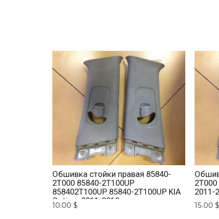
Обшивка стойки правая 85840-
Обшив
2T000 85840-2T100UP
2T000
858402T100UP 85840-2T100UP KIA
2011-
Optima 2011-2018
10.00 $
15.00 