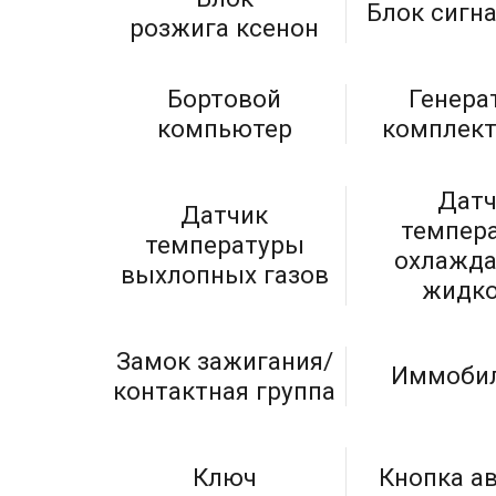
Блок сигн
розжига ксенон
Бортовой
Генера
компьютер
комплек
Датч
Датчик
темпер
температуры
охлажд
выхлопных газов
жидко
Замок зажигания/
Иммобил
контактная группа
Ключ
Кнопка а