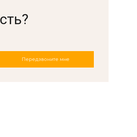
сть?
.