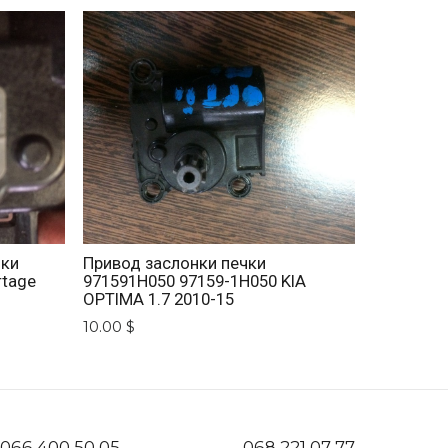
нки
Привод заслонки печки
rtage
971591H050 97159-1H050 KIA
OPTIMA 1.7 2010-15
10.00 $
066 400 50 05
068 221 07 77