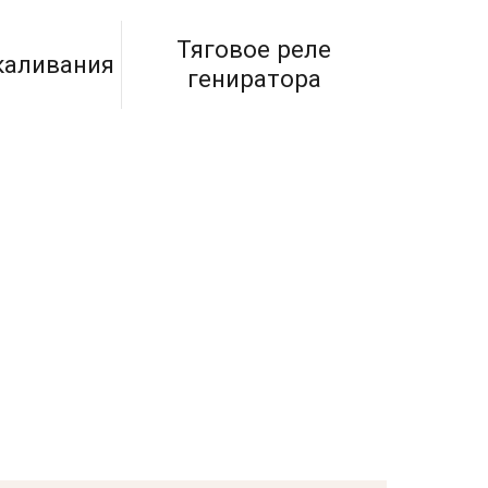
Тяговое реле
каливания
гениратора