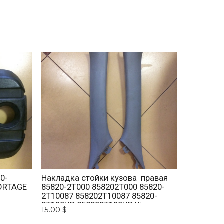
0-
Накладка стойки кузова правая
ORTAGE
85820-2T000 858202T000 85820-
2T10087 858202T10087 85820-
2T100UP 858202T100UP Kia
15.00 $
Optima 2010 -2015