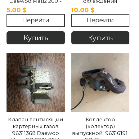
Daewoo Matiz 2001-
охлаждения
2014
94580776 Daewoo
5.00 $
10.00 $
Matiz 0.8 2001-2014
Перейти
Перейти
Купить
Купить
Клапан вентиляции
Коллектор
картерных газов
(колектор)
96311368 Daewoo
выпускной 96316191