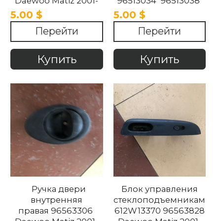
Daewoo Matiz 2001-
96513034 96513038
2014
Daewoo Matiz 2001-
5.00 $
5.00 $
2014
Перейти
Перейти
Купить
Купить
Ручка двери
Блок управления
внутренняя
стеклоподъемниками
правая 96563306
612W13370 96563828