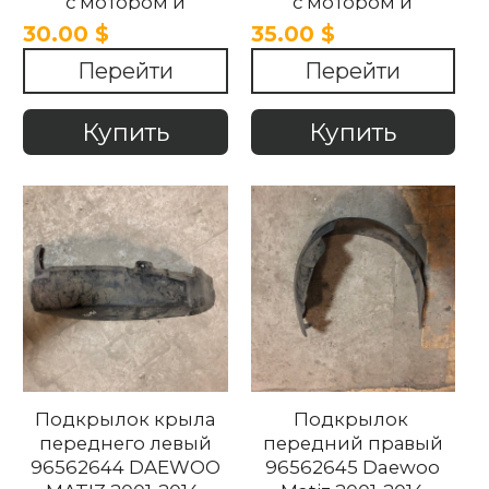
с мотором и
с мотором и
крыльчаткой
крыльчаткой
30.00 $
35.00 $
96322939 DAEWOO
96144965 Daewoo
Перейти
Перейти
MATIZ 2001-2014
Nexia 2004-2016.
Купить
Купить
Подкрылок крыла
Подкрылок
переднего левый
передний правый
96562644 DAEWOO
96562645 Daewoo