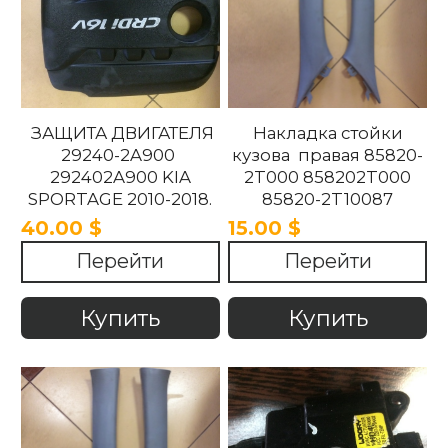
ЗАЩИТА ДВИГАТЕЛЯ
Накладка стойки
29240-2A900
кузова правая 85820-
292402A900 KIA
2T000 858202T000
SPORTAGE 2010-2018.
85820-2T10087
858202T10087 85820-
40.00 $
15.00 $
2T100UP
Перейти
Перейти
858202T100UP Kia
Optima 2010 -2015
Купить
Купить