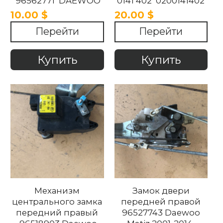
96562771 DAEWOO
0141 402 0200141402
MATIZ 2002-2011
96380522 DAEWOO
10.00 $
20.00 $
MATIZ 2002-2011
Перейти
Перейти
Купить
Купить
Механизм
Замок двери
центрального замка
передней правой
передний правый
96527743 Daewoo