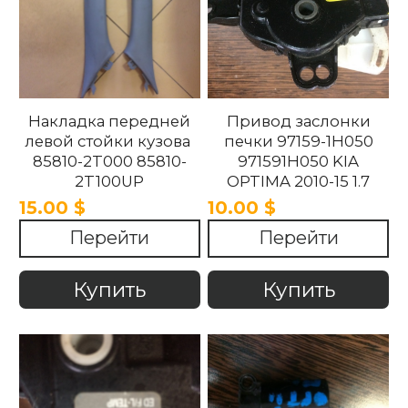
Накладка передней
Привод заслонки
левой стойки кузова
печки 97159-1H050
85810-2T000 85810-
971591H050 KIA
2T100UP
OPTIMA 2010-15 1.7
858102T100UP
15.00 $
10.00 $
858102T000 Kia
Перейти
Перейти
Optima 2010 -2015.
Купить
Купить