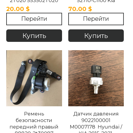
2T020 553502T020
52710-C1100 Kia
Kia Optima 2011-2018
Optima 2016-2021
20.00 $
70.00 $
Перейти
Перейти
Купить
Купить
Ремень
Датчик давления
безопасности
9022100001
передний правый
M0007178 Hyundai /