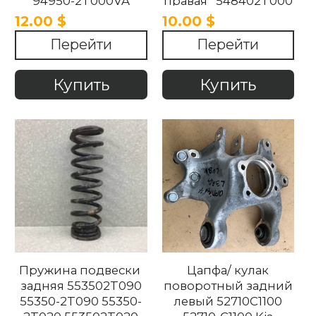
94950-2T000VA
правая 548402T000
949502T100VA
548402T000 KIA
12.00 $
10.00 $
94950-2T100VA KIA
OPTIMA 2011-2018
Перейти
Перейти
OPTIMA 2011-2018
Купить
Купить
Пружина подвески
Цапфа/ кулак
задняя 553502T090
поворотный задний
55350-2T090 55350-
левый 52710C1100