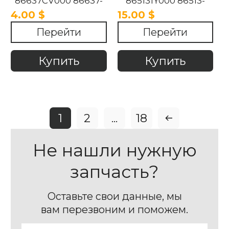
86637CV000 86637-
865131Y000 86513-
CV000 KIA / Hyundai
1Y000 KIA PICANTO
4.00 $
15.00 $
2012-2020
2011-2016
Перейти
Перейти
Купить
Купить
1
2
...
18
Не нашли нужную
запчасть?
Оставьте свои данные, мы
вам перезвоним и поможем.