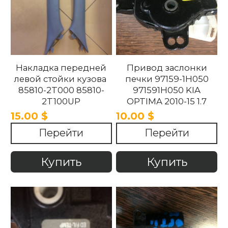
Накладка передней
Привод заслонки
левой стойки кузова
печки 97159-1H050
85810-2T000 85810-
971591H050 KIA
2T100UP
OPTIMA 2010-15 1.7
858102T100UP
15.00 $
10.00 $
858102T000 Kia
Перейти
Перейти
Optima 2010 -2015.
Купить
Купить