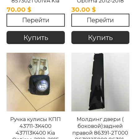
857302T001VA Kia
Optima 2012-2018
Optima 2011-2013
70.00 $
30.00 $
Перейти
Перейти
Купить
Купить
Ручка кулисы КПП
Молдинг двери (
43711-3K400
боковой)задней
437113K400 Kia
правой 86391-2T000