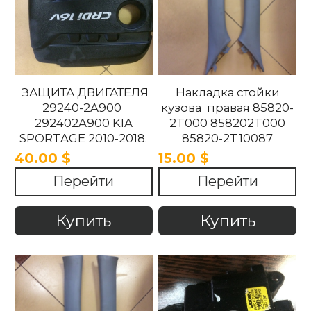
ЗАЩИТА ДВИГАТЕЛЯ
Накладка стойки
29240-2A900
кузова правая 85820-
292402A900 KIA
2T000 858202T000
SPORTAGE 2010-2018.
85820-2T10087
858202T10087 85820-
40.00 $
15.00 $
2T100UP
Перейти
Перейти
858202T100UP Kia
Optima 2010 -2015
Купить
Купить