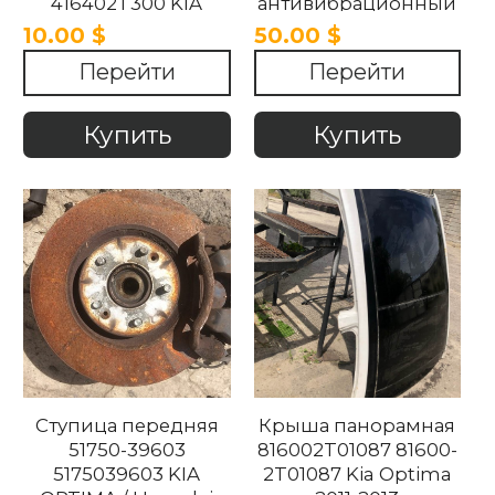
416402T300 KIA
антивибрационный
OPTIMA 2011-2018.
блок 1.7 4165038400
10.00 $
50.00 $
Kia Optima 2011-2018
Перейти
Перейти
Купить
Купить
Ступица передняя
Крыша панорамная
51750-39603
816002T01087 81600-
5175039603 KIA
2T01087 Kia Optima