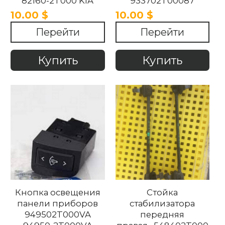
82160-2T000 KIA
933702T00087
OPTIMA 2010-2015.
93370-2T00087 KIA
10.00 $
10.00 $
OPTIMA 2011-2018
Перейти
Перейти
Купить
Купить
Кнопка освещения
Стойка
панели приборов
стабилизатора
949502T000VA
передняя