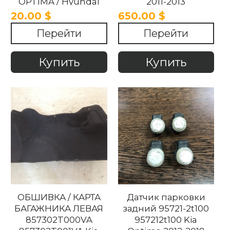
OPTIMA / Hyundai
2011-2013
ix35 2012-2018
20.00 $
650.00 $
Перейти
Перейти
Купить
Купить
ОБШИВКА / КАРТА
Датчик парковки
БАГАЖНИКА ЛЕВАЯ
задний 95721-2t100
857302T000VA
957212t100 Kia