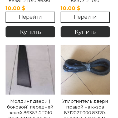
86381-2T010 86381-
86373-2T010
2T000 863812T000
863732T000
10.00 $
10.00 $
Kia Optima 2010-2015
863732T010 Kia
Перейти
Перейти
Optima 2010-2015
Купить
Купить
Молдинг двери (
Уплотнитель двери
боковой) передней
правой на кузов
левой 86363-2T010
831202T000 83120-