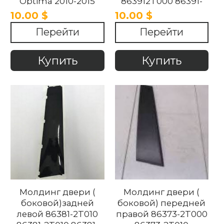
Optima 2010-2015
863912T000 86391-
2T010 863912T010 Kia
10.00 $
10.00 $
Optima 2010-2015.
Перейти
Перейти
Купить
Купить
Молдинг двери (
Молдинг двери (
боковой)задней
боковой) передней
левой 86381-2T010
правой 86373-2T000