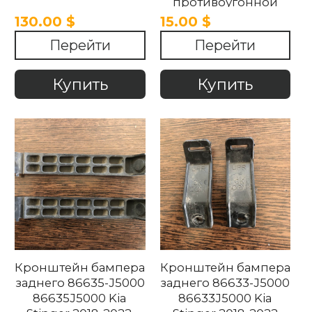
противоугонной
системой 95420-
130.00 $
15.00 $
J5100 95420J5100 Kia
Перейти
Перейти
Stinger 2017-2021
Купить
Купить
Кронштейн бампера
Кронштейн бампера
заднего 86635-J5000
заднего 86633-J5000
86635J5000 Kia
86633J5000 Kia