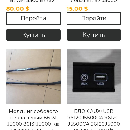
87754j5300 87752-
левая 81787-J5000
j5300 87752j5300 Kia
81787J5000
80.00 $
15.00 $
Stinger 2017-2022
81787J5000WK
Перейти
Перейти
81787-J5000WK Kia
Stinger 2017-2021
Купить
Купить
Молдинг лобового
БЛОК AUX+USB
стекла левый 86131-
96120J5500CA 96120-
J5000 86131J5000 Kia
J5500CA 96120J5000