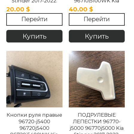
Stinger 2017-2022.
96710j5100WK Kia
Stinger 2017-2022
20.00 $
40.00 $
Перейти
Перейти
Купить
Купить
Кнопки руля правые
ПОДРУЛЕВЫЕ
96720-j5400
ЛЕПЕСТКИ 96770-
96720j5400
j5000 96770j5000 Kia