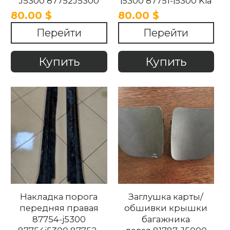
J5300 87752J5300
j5300 87751-j5300 Kia
87754-j5300 Kia
Stinger 2017-2022 Kia
80.00 $
80.00 $
Stinger 2017-2021
Stinger 2017-2022
Перейти
Перейти
Купить
Купить
Накладка порога
Заглушка карты/
передняя правая
обшивки крышки
87754-j5300
багажника