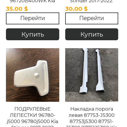
96720j5400WK Kia
Stinger 2017-2022.
Stinger 2017-2022.
35.00 $
30.00 $
Перейти
Перейти
Купить
Купить
ПОДРУЛЕВЫЕ
Накладка порога
ЛЕПЕСТКИ 96780-
левая 87753-J5300
j5000 96780j5000 Kia
87753j5300 87751-