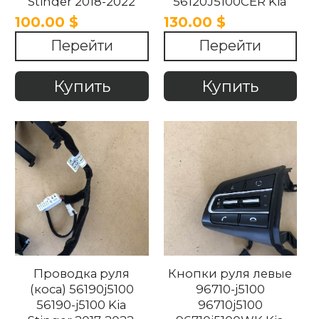
Stinger 2018-2022
56120J5100CER Kia
Stinger 2017-2022
100.00 $
130.00 $
Перейти
Перейти
Купить
Купить
Проводка руля
Кнопки руля левые
(коса) 56190j5100
96710-j5100
56190-j5100 Kia
96710j5100