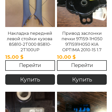
Накладка передней
Привод заслонки
левой стойки кузова
печки 97159-1H050
85810-2T000 85810-
971591H050 KIA
2T100UP
OPTIMA 2010-15 1.7
858102T100UP
15.00 $
10.00 $
858102T000 Kia
Перейти
Перейти
Optima 2010 -2015.
Купить
Купить