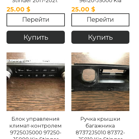
Stinger 2017-2021.
96120-J5000 Kia
Stinger 2017-2022
25.00 $
25.00 $
Перейти
Перейти
Купить
Купить
Блок управления
Ручка крышки
климат-контролем
багажника
97250J5000 97250-
87372J5010 87372-