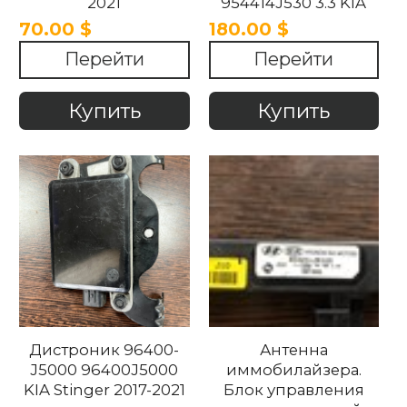
2021
954414J530 3.3 KIA
stinger 2017-2022
70.00 $
180.00 $
Перейти
Перейти
Купить
Купить
Дистроник 96400-
Антенна
J5000 96400J5000
иммобилайзера.
KIA Stinger 2017-2021
Блок управления