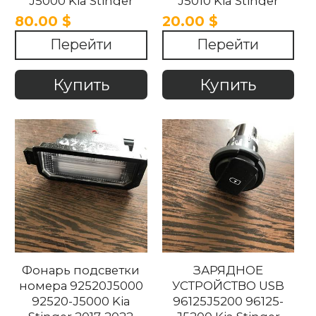
J5000 Kia Stinger
J5010 Kia Stinger
2017-2022
2017-2022
80.00 $
20.00 $
Перейти
Перейти
Купить
Купить
Фонарь подсветки
ЗАРЯДНОЕ
номера 92520J5000
УСТРОЙСТВО USB
92520-J5000 Kia
96125J5200 96125-