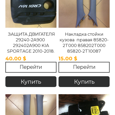
ЗАЩИТА ДВИГАТЕЛЯ
Накладка стойки
29240-2A900
кузова правая 85820-
292402A900 KIA
2T000 858202T000
SPORTAGE 2010-2018.
85820-2T10087
858202T10087 85820-
40.00 $
15.00 $
2T100UP
Перейти
Перейти
858202T100UP Kia
Optima 2010 -2015
Купить
Купить