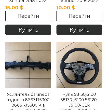
Stinger 2018-2022.
Stinger 2018-2022
15.00 $
10.00 $
Перейти
Перейти
Купить
Купить
Усилитель бампера
Руль 58130j5100
заднего 86631J5300
58130-j5100 56120-
86631-J5300 Kia
J5100-CER