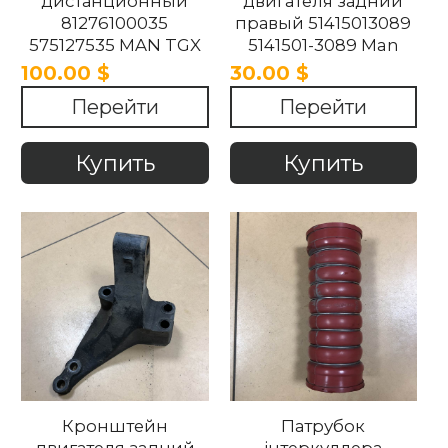
дистанционный
двигателя задний
81276100035
правый 51415013089
575127535 MAN TGX
5141501-3089 Man
480 evro 6 2007-2021.
TGA 2007-2021
100.00 $
30.00 $
Перейти
Перейти
Купить
Купить
Кронштейн
Патрубок