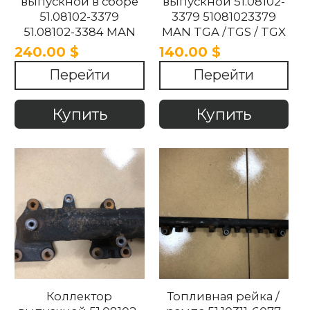
выпускной в сборе
выпускной 51.08102-
51.08102-3379
3379 51081023379
51.08102-3384 MAN
MAN TGA /TGS / TGX
TGA /TGS / TGX / RVI /
/ RVI / MAGNUM /
240.00 $
140.00 $
MAGNUM / NEOPLAN
NEOPLAN 2017-2021
Перейти
Перейти
2017-2021
Купить
Купить
Коллектор
Топливная рейка /