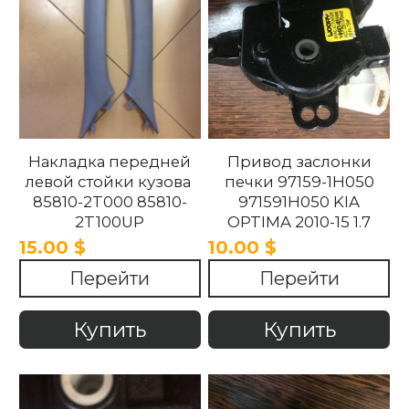
Накладка передней
Привод заслонки
левой стойки кузова
печки 97159-1H050
85810-2T000 85810-
971591H050 KIA
2T100UP
OPTIMA 2010-15 1.7
858102T100UP
15.00 $
10.00 $
858102T000 Kia
Перейти
Перейти
Optima 2010 -2015.
Купить
Купить