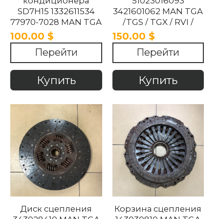
кондиционера
51023016093
SD7H15 1332611534
3421601062 MAN TGA
77970-7028 MAN TGA
/TGS / TGX / RVI /
/TGS / TGX / RVI /
MAGNUM / NEOPLAN
100.00 $
150.00 $
MAGNUM / NEOPLAN
EVRO 5/ 6 2007-2021
Перейти
Перейти
2007-2021
Купить
Купить
Диск сцепления
Корзина сцепления