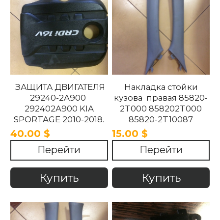
ЗАЩИТА ДВИГАТЕЛЯ
Накладка стойки
29240-2A900
кузова правая 85820-
292402A900 KIA
2T000 858202T000
SPORTAGE 2010-2018.
85820-2T10087
858202T10087 85820-
40.00 $
15.00 $
2T100UP
Перейти
Перейти
858202T100UP Kia
Optima 2010 -2015
Купить
Купить