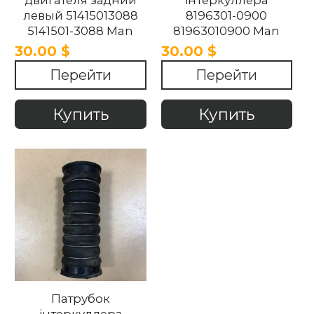
двигателя задний
інтеркуллера
левый 51415013088
8196301-0900
5141501-3088 Man
81963010900 Man
TGA 2007-2021
TGA 2007-2021
30.00 $
30.00 $
Перейти
Перейти
Купить
Купить
Патрубок