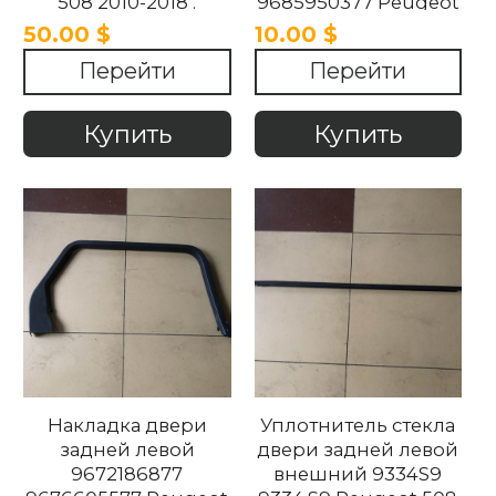
508 2010-2018 .
9685950377 Peugeot
508 2010-2018
50.00 $
10.00 $
Перейти
Перейти
Купить
Купить
Накладка двери
Уплотнитель стекла
задней левой
двери задней левой
9672186877
внешний 9334S9