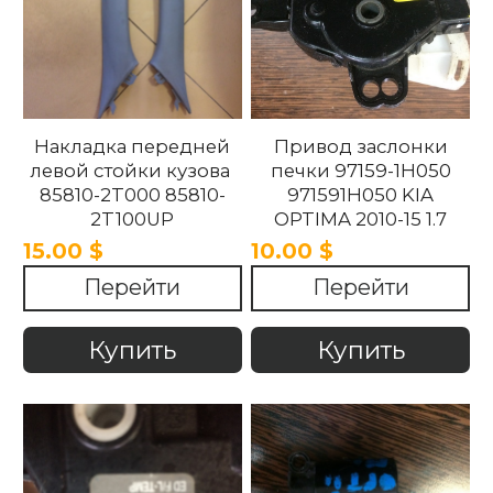
Накладка передней
Привод заслонки
левой стойки кузова
печки 97159-1H050
85810-2T000 85810-
971591H050 KIA
2T100UP
OPTIMA 2010-15 1.7
858102T100UP
15.00 $
10.00 $
858102T000 Kia
Перейти
Перейти
Optima 2010 -2015.
Купить
Купить