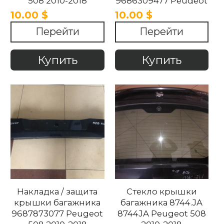
508 2010-2018
9686309477 Peugeot
508 2010-2018
10.00 $
10.00 $
Перейти
Перейти
Купить
Купить
Накладка / защита
Стекло крышки
крышки багажника
багажника 8744.JA
9687873077 Peugeot
8744JA Peugeot 508