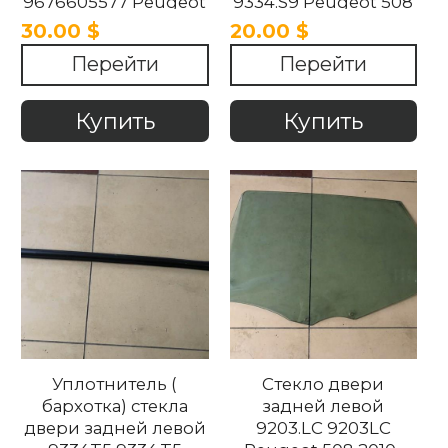
9676605577 Peugeot
9334.S9 Peugeot 508
508 2010-2018.
2010-2018.
30.00 $
20.00 $
Перейти
Перейти
Купить
Купить
Уплотнитель (
Стекло двери
бархотка) стекла
задней левой
двери задней левой
9203.LC 9203LC