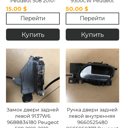
Peugeot 508 2010-
9300CW Peugeot
2018
508 2010-2018
15.00 $
50.00 $
Перейти
Перейти
Купить
Купить
Замок двери задней
Ручка двери задней
левой 9137W6
левой внутренняя
9688834180 Peugeot
9660525480