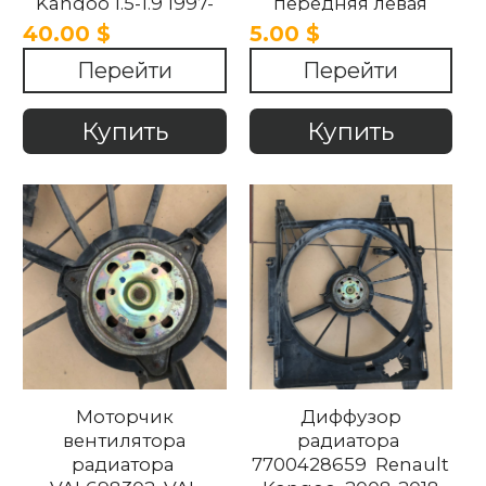
Kangoo 1.5-1.9 1997-
передняя левая
2008
8200637849 Renault
40.00 $
5.00 $
Kangoo II 1997-2018
Перейти
Перейти
Купить
Купить
Моторчик
Диффузор
вентилятора
радиатора
радиатора
7700428659 Renault