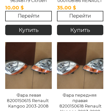
96348179 Citroen
0001108186 RENAULT
Xantia 1997-2003.
KANGOO 1.9 2008-
10.00 $
35.00 $
2018
Перейти
Перейти
Купить
Купить
Фара левая
Фара передняя
8200150615 Renault
правая
Kangoo 2003-2008
8200150618 Renault