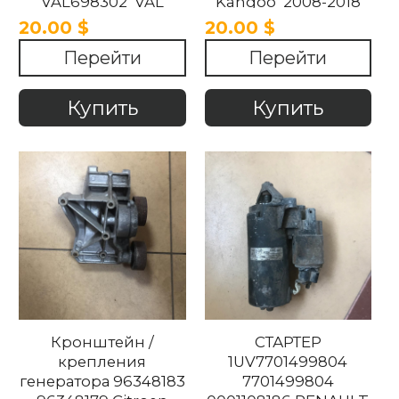
VAL698302 VAL
Kangoo 2008-2018
698302 Renault
20.00 $
20.00 $
Kangoo 2008-2018.
Перейти
Перейти
Купить
Купить
Кронштейн /
СТАРТЕР
крепления
1UV7701499804
генератора 96348183
7701499804