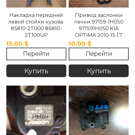
Накладка передней
Привод заслонки
левой стойки кузова
печки 97159-1H050
85810-2T000 85810-
971591H050 KIA
2T100UP
OPTIMA 2010-15 1.7
858102T100UP
15.00 $
10.00 $
858102T000 Kia
Перейти
Перейти
Optima 2010 -2015.
Купить
Купить