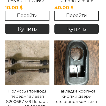
RENAULT TWINGO
Kangoo Megane
2014-2019.
Scenic iii Logan 2009-
10.00 $
40.00 $
2018
Перейти
Перейти
Купить
Купить
Полуось (привод)
Накладка корпуса
передняя левая
кнопки двери
8200687739 Renault
стеклоподъемника