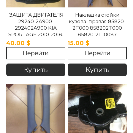
ЗАЩИТА ДВИГАТЕЛЯ
Накладка стойки
29240-2A900
кузова правая 85820-
292402A900 KIA
2T000 858202T000
SPORTAGE 2010-2018.
85820-2T10087
858202T10087 85820-
40.00 $
15.00 $
2T100UP
Перейти
Перейти
858202T100UP Kia
Optima 2010 -2015
Купить
Купить