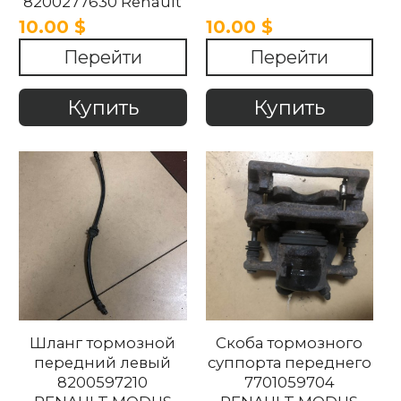
8200277630 Renault
Modus 2004-2007
10.00 $
10.00 $
Перейти
Перейти
Купить
Купить
Шланг тормозной
Скоба тормозного
передний левый
суппорта переднего
8200597210
7701059704