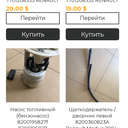
7701208333 RENAULT
7701208332 RENAULT
MODUS 2004-2007.
MODUS 2004-2007
20.00 $
15.00 $
Перейти
Перейти
Купить
Купить
Насос топливный
Щеткодержатель /
(бензонасос)
дворник левый
8200195827f
8200360823A