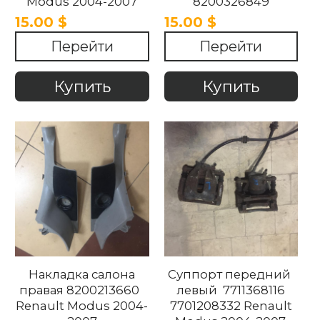
Modus 2004-2007
8200326849
8200326852
15.00 $
15.00 $
Renault Modus 2004-
Перейти
Перейти
2007
Купить
Купить
Накладка салона
Суппорт передний
правая 8200213660
левый 7711368116
Renault Modus 2004-
7701208332 Renault