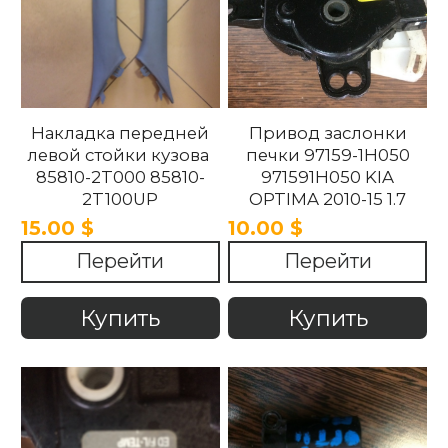
Накладка передней
Привод заслонки
левой стойки кузова
печки 97159-1H050
85810-2T000 85810-
971591H050 KIA
2T100UP
OPTIMA 2010-15 1.7
858102T100UP
15.00 $
10.00 $
858102T000 Kia
Перейти
Перейти
Optima 2010 -2015.
Купить
Купить