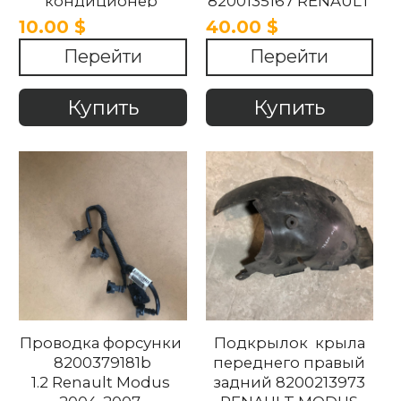
кондиционер
8200135167 RENAULT
8200045082 Renault
MODUS 2004-2007
10.00 $
40.00 $
Kangoo / Modus
Перейти
Перейти
2004-2007 .
Купить
Купить
Проводка форсунки
Подкрылок крыла
8200379181b
переднего правый
1.2 Renault Modus
задний 8200213973