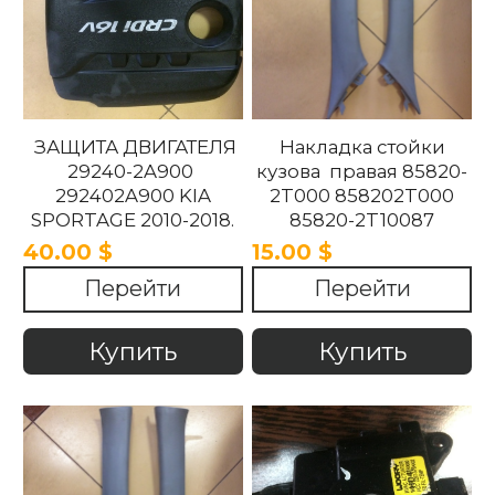
ЗАЩИТА ДВИГАТЕЛЯ
Накладка стойки
29240-2A900
кузова правая 85820-
292402A900 KIA
2T000 858202T000
SPORTAGE 2010-2018.
85820-2T10087
858202T10087 85820-
40.00 $
15.00 $
2T100UP
Перейти
Перейти
858202T100UP Kia
Optima 2010 -2015
Купить
Купить