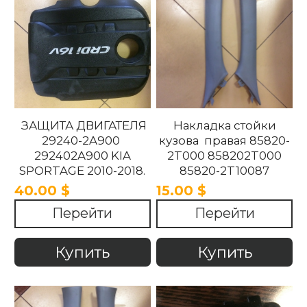
ЗАЩИТА ДВИГАТЕЛЯ
Накладка стойки
29240-2A900
кузова правая 85820-
292402A900 KIA
2T000 858202T000
SPORTAGE 2010-2018.
85820-2T10087
858202T10087 85820-
40.00 $
15.00 $
2T100UP
Перейти
Перейти
858202T100UP Kia
Optima 2010 -2015
Купить
Купить