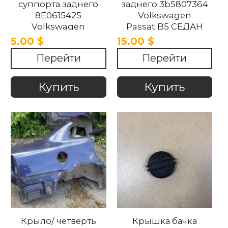
суппорта заднего
заднего 3b5807364
8E0615425
Volkswagen
Volkswagen
Passat B5 СЕДАН
Passat B5 1997-2005
1997-2005
5.00 $
15.00 $
Перейти
Перейти
Купить
Купить
Крыло/ четверть
Крышка бачка