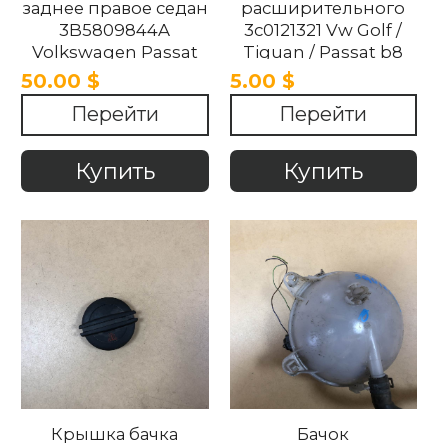
заднее правое седан
расширительного
3B5809844A
3c0121321 Vw Golf /
Volkswagen Passat
Tiguan / Passat b8
B5 1997-2005
/Touran 2012- 2018
50.00 $
5.00 $
Перейти
Перейти
Купить
Купить
Крышка бачка
Бачок