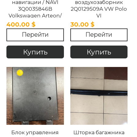
навигации / NAVI
воздухозаборник
3Q0035846B
2Q0129509A VW Polo
Volkswagen Arteon/
VI
Golf 7/ Passat B8
400.00 $
30.00 $
/Polo /Tiguan/
Перейти
Перейти
Touran/ Crafter 2017-
2021
Купить
Купить
Блок управления
Шторка багажника