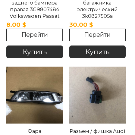
заднего бампера
багажника
правая 3G9807484
электрический
Volkswagen Passat
3k0827505a
b8 2014-2020
Volkswagen Passat
8.00 $
30.00 $
b7 2010-2014.
Перейти
Перейти
Купить
Купить
Фара
Разъем / фишка Audi