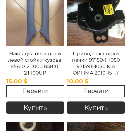
Накладка передней
Привод заслонки
левой стойки кузова
печки 97159-1H050
85810-2T000 85810-
971591H050 KIA
2T100UP
OPTIMA 2010-15 1.7
858102T100UP
15.00 $
10.00 $
858102T000 Kia
Перейти
Перейти
Optima 2010 -2015.
Купить
Купить