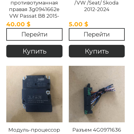
противотуманная
/VW /Seat/ Skoda
правая 3g0941662e
2012-2024
VW Passat B8 2015-
2018
40.00 $
5.00 $
Перейти
Перейти
Купить
Купить
Модуль-процессор
Разъем 4G0971636