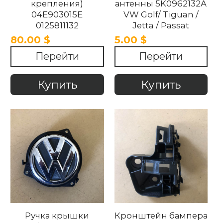
крепления)
антенны 5K0962132A
04E903015E
VW Golf/ Tiguan /
0125811132
Jetta / Passat
Volkswagen 2010-
80.00 $
5.00 $
2015
Перейти
Перейти
Купить
Купить
Ручка крышки
Кронштейн бампера