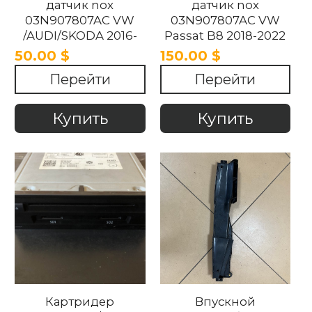
датчик nox
датчик nox
03N907807AC VW
03N907807AC VW
/AUDI/SKODA 2016-
Passat B8 2018-2022
2022
50.00 $
150.00 $
Перейти
Перейти
Купить
Купить
Картридер
Впускной